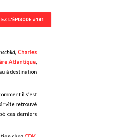
EZ L'ÉPISODE #181
schild
,
Charles
tère Atlantique
,
au à destination
omment il s’est
ir vite retrouvé
upé ces derniers
ction chez
CDK
,