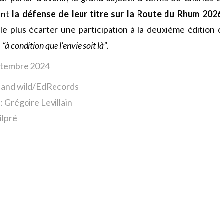
ant
la défense de leur titre sur la Route du Rhum 202
e plus écarter une participation à la deuxième édition 
,
“à condition que l’envie soit là”
.
eptembre 2024
t and wild/EdRecords
: Grégoire Levillain
ilpré