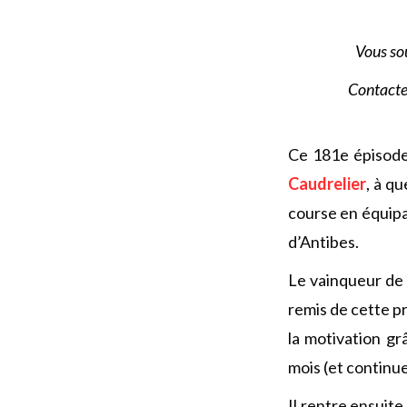
Vous so
Contact
Ce 181e épisode
Caudrelier
, à q
course en équipa
d’Antibes.
Le vainqueur de 
remis de cette pr
la motivation gr
mois (et continue
Il rentre ensuite