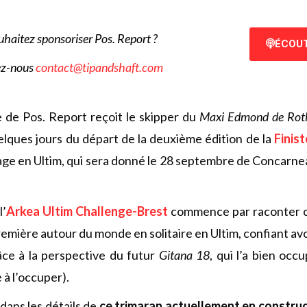
uhaitez sponsoriser Pos. Report ?
ÉCOUT
ez-nous
contact@tipandshaft.com
 de Pos. Report reçoit le skipper du
Maxi Edmond de Roth
uelques jours du départ de la deuxième édition de la
Finis
ge en Ultim, qui sera donné le 28 septembre de Concarne
l’
Arkea Ultim Challenge-Brest
commence par raconter c
emière autour du monde en solitaire en Ultim, confiant avo
âce à la perspective du futur
Gitana 18
, qui l’a bien occ
 à l’occuper).
 dans les détails de
ce trimaran actuellement en constru