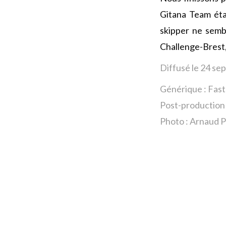
Gitana Team ét
skipper ne sembl
Challenge-Brest
Diffusé le 24 s
Générique : Fas
Post-production 
Photo : Arnaud P