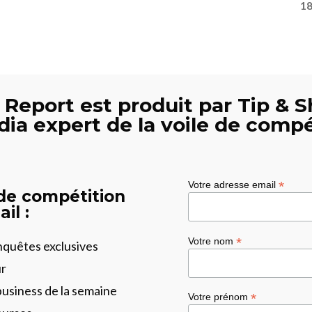
18
 Report est produit par Tip & S
dia expert de la voile de compé
*
Votre adresse email
 de compétition
il :
*
Votre nom
enquêtes exclusives
ur
business de la semaine
*
Votre prénom