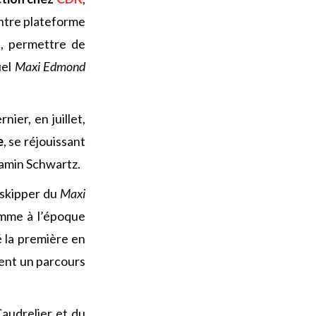
entre plateforme
i, permettre de
uel
Maxi Edmond
ier, en juillet,
e
, se réjouissant
jamin Schwartz.
 skipper du
Maxi
omme à l’époque
é la première en
ment un parcours
Caudrelier et du