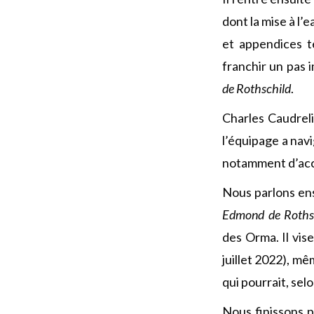
dont la mise à l
et appendices te
franchir un pas 
de Rothschild
.
Charles Caudrelie
l’équipage a nav
notamment d’accue
Nous parlons ens
Edmond de Roths
des Orma. Il vis
juillet 2022), m
qui pourrait, selo
Nous finissons p