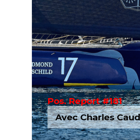
Pos. Report #181
Avec Charles Caud