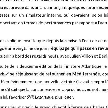
’eau est prévue dans un an, annonçant quelques surprises, 
stés sur un simulateur interne, qui devraient, selon lu
important en termes de performances par rapport à l’act
r explique ensuite que depuis la remise à l’eau de ce dern
igué une vingtaine de jours,
équipage qu’il passe en revu
illir à bord des regards neufs, avec Julien Villion et Ben
uite de la deuxième édition de la Finistère Atlantique, le
child
se réjouissant de retourner en Méditerranée
, c
e bien évidemment une nouvelle victoire (il avait remport
ême s’il sait que la concurrence se rapproche, avec notam
n lui, favoriser
SVR Lazartigue
, plus léger.
ar parler d’avenir, le grand objectif à terme de Charles 