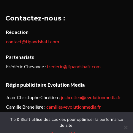
Contactez-nous :
Rédaction
contact@tipandshaft.com
Partenariats
Frédéric Chevance :
frederic@tipandshaft.com
Régie publicitaire Evolution Media
Jean-Christophe Chrétien :
jcchretien@evolutionmedia.fr
Camille Brenelière :
camille@evolutionmedia.fr
Tip & Shaft utilise des cookies pour optimiser la performance
© Sailorz 2015-2025. Tous droits réservés.
Mentions légales &
du site.
politique de confidentialité