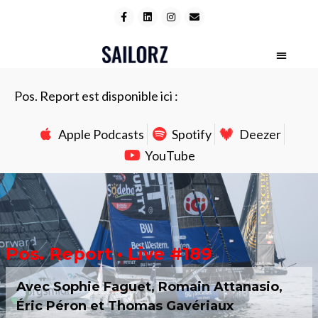
Pos. Report est disponible ici :
Apple Podcasts
Spotify
Deezer
YouTube
Pos. Report • Live #189
Avec Sophie Faguet, Romain Attanasio,
Éric Péron et Thomas Gavériaux