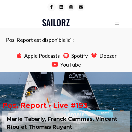
Pos. Report est disponible ici :
Apple Podcasts
Spotify
Deezer
YouTube
Pos. Report • Live #193
Marie Tabarly, Franck Cammas, Vincent
Riou et Thomas Ruyant