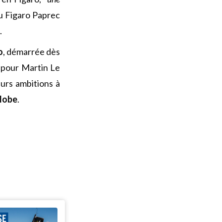
du Figaro Paprec
.
o
, démarrée dès
 pour Martin Le
eurs ambitions à
lobe
.