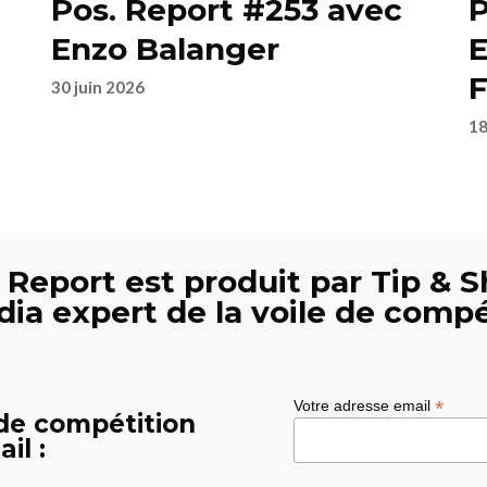
Pos. Report #253 avec
P
Enzo Balanger
E
F
30 juin 2026
18
 Report est produit par Tip & S
dia expert de la voile de compé
*
Votre adresse email
 de compétition
il :