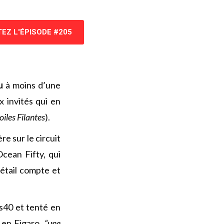
EZ L'ÉPISODE #205
u
à moins d’une
 invités qui en
oiles Filantes
).
ère sur le circuit
cean Fifty, qui
étail compte et
s40 et tenté en
 en Figaro,
“une