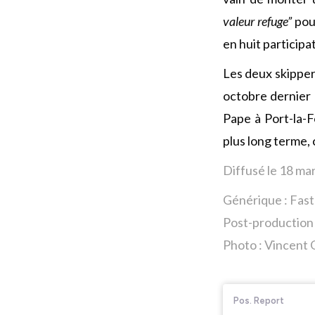
valeur refuge”
pour
en huit participa
Les deux skipper
octobre dernier 
Pape à Port-la-F
plus long terme,
Diffusé le 18 ma
Générique : Fas
Post-production 
Photo : Vincent O