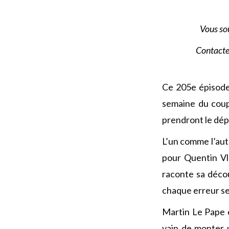
Vous so
Contact
Ce 205e épisode
semaine du coup 
prendront le dép
L’un comme l’au
pour Quentin Vl
raconte sa déco
chaque erreur se
Martin Le Pape e
vain de monter u