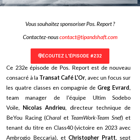
V
ous souhaitez sponsoriser Pos. Report ?
Contactez-nous
contact@tipandshaft.com
ÉCOUTEZ L'ÉPISODE #232
Ce 232e épisode de Pos. Report est de nouveau
consacré à la
Transat Café L’Or
, avec un focus sur
les quatre classes en compagnie de
Greg Evrard
,
team manager de l’équipe Ultim Sodebo
Voile,
Nicolas Andrieu
, directeur technique de
BeYou Racing (
Charal
et
TeamWork-Team Snef
) et
tenant du titre en Class40 (victoire en 2023 avec
Ambrogio Beccaria), et
Christopher Pratt
, sept