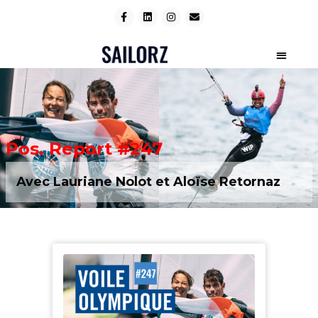
Pos. Report #247
Avec Lauriane Nolot et Aloïse Retornaz