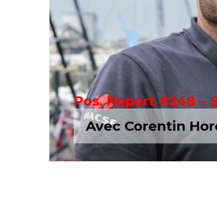
Pos. Report #248 – 
Avec Corentin Hor