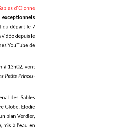
Sables d’Olonne
s exceptionnels
t du départ le 7
n vidéo depuis le
aînes YouTube de
in à 13h02, vont
s Petits Princes-
enal des Sables
e Globe. Elodie
 un plan Verdier,
e
, mis à l’eau en