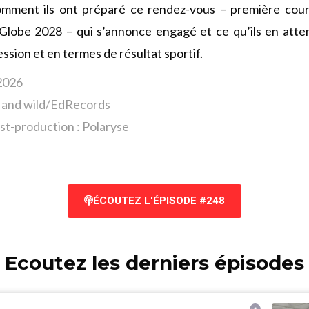
comment ils ont préparé ce rendez-vous – première cours
Globe 2028 – qui s’annonce engagé et ce qu’ils en atte
ssion et en termes de résultat sportif.
 2026
t and wild/EdRecords
st-production : Polaryse
ÉCOUTEZ L'ÉPISODE #248
Ecoutez les derniers épisodes