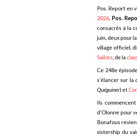
Pos. Report en v
2026
,
Pos. Repo
consacrés à la c
juin, deux pour l
village officiel,
Sailorz
, de la
clas
Ce 248e épisode 
s’élancer sur la
Quéguiner
) et
Cor
Ils commencent 
d’Olonne pour ve
Bonafous revien
sistership du v