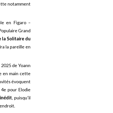
ulette notamment
le en Figaro –
 Populaire Grand
 la Solitaire du
ra la pareille en
n 2025 de Yoann
e en main cette
invités évoquent
 4e pour Elodie
inédit
, puisqu’il
’endroit.