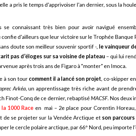
elle a pris le temps d’apprivoiser l’an dernier, sous la ho
s se connaissant très bien pour avoir navigué ensemb
confie d’ailleurs que leur victoire sur le Trophée Banque
ans doute son meilleur souvenir sportif -,
le vainqueur de
arit pas d’éloges sur sa voisine de plateau
– qui lui rend
parvenue après trois ans de Figaro à “monter” en Imoca.
te à son tour
comment il a lancé son projet
, co-skipper e
aprec Arkéa
, un apprentissage très riche avant de prendr
ch Finot-Conq de ce dernier, rebaptisé
MACSF
. Nos deux 
r
la 1000 Race
en mai – 2e place pour Corentin Horeau,
t de se projeter sur la Vendée Arctique et
son parcours 
ouper le cercle polaire arctique, par 66° Nord, peu importe l