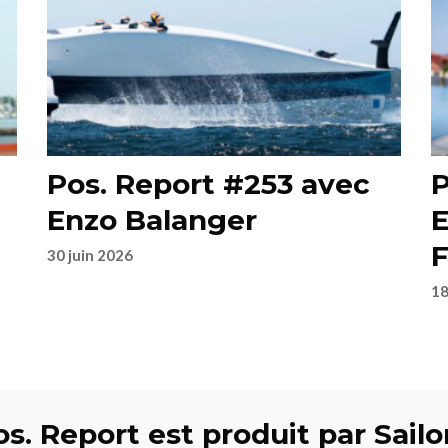
Pos. Report #253 avec
P
Enzo Balanger
E
F
30 juin 2026
18
s. Report est produit par Sailo