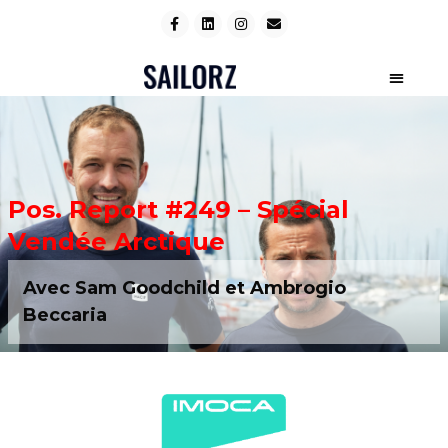
Pos. Report #249 – Spécial
Vendée Arctique
Avec Sam Goodchild et Ambrogio
Beccaria