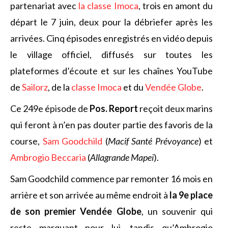
partenariat avec
la classe Imoca
, trois en amont du
départ le 7 juin, deux pour la débriefer après les
arrivées. Cinq épisodes enregistrés en vidéo depuis
le village officiel, diffusés sur toutes les
plateformes d’écoute et sur les chaînes YouTube
de
Sailorz
, de la
classe Imoca
et du
Vendée Globe
.
Ce 249e épisode de
Pos. Report
reçoit deux marins
qui feront à n’en pas douter partie des favoris de la
course,
Sam Goodchild
(
Macif Santé Prévoyance
) et
Ambrogio Beccaria
(
Allagrande Mapei
).
Sam Goodchild commence par remonter 16 mois en
arrière et son arrivée au même endroit à
la 9e place
de son premier Vendée Globe
, un souvenir qui
reste marquant pour lui, tandis qu’Ambrogio