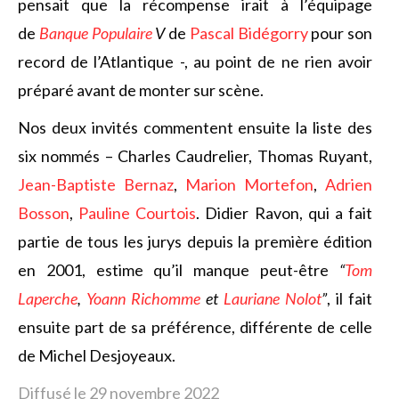
pensait que la récompense irait à l’équipage
de
Banque Populaire
V
de
Pascal Bidégorry
pour son
record de l’Atlantique -, au point de ne rien avoir
préparé avant de monter sur scène.
Nos deux invités commentent ensuite la liste des
six nommés – Charles Caudrelier, Thomas Ruyant,
Jean-Baptiste Bernaz
,
Marion Mortefon
,
Adrien
Bosson
,
Pauline Courtois
. Didier Ravon, qui a fait
partie de tous les jurys depuis la première édition
en 2001, estime qu’il manque peut-être
“
Tom
Laperche
,
Yoann Richomme
et
Lauriane Nolot
”
, il fait
ensuite part de sa préférence, différente de celle
de Michel Desjoyeaux.
Diffusé le 29 novembre 2022