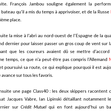
ite. François Jambou souligne également la perfo
n bateau qu’il a mis du temps à apprivoiser, et de la Russe
rième place.
ite la mise à l’abri au nord-ouest de l’Espagne de la quas
nd dernier pour laisser passer un gros coup de vent sur 
timant que les coureurs avaient dû se mettre d’accor
me temps, ce que n’a peut-être pas compris l’Allemand
M
et poursuivi sa route, ce qui explique pourquoi il est auj
avance sur tous les favoris.
suite une page Class40 : les deux skippers racontent 
sat Jacques Vabre, Ian Lipinski détaillant notamment le
dernier sur
Crédit Mutuel
qui en font aujourd’hui un ba