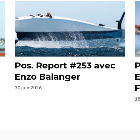
Pos. Report #253 avec
P
Enzo Balanger
E
F
30 juin 2026
18