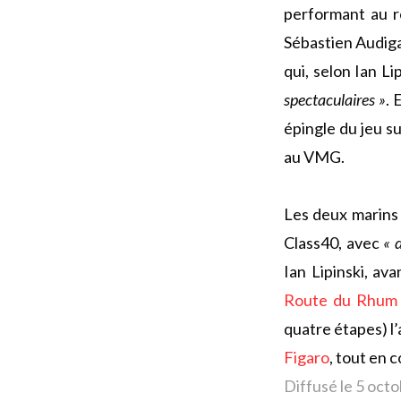
performant au r
Sébastien Audiga
qui, selon Ian Li
spectaculaires »
. 
épingle du jeu s
au VMG.
Les deux marins 
Class40, avec
« 
Ian Lipinski, av
Route du Rhum
quatre étapes) l
Figaro
, tout en 
Diffusé le 5 oct