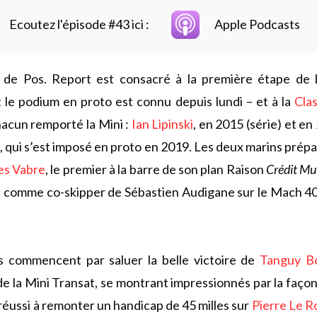
Ecoutez l'épisode #43 ici :
Apple Podcasts
 de Pos. Report est consacré à la première étape de
 le podium en proto est connu depuis lundi – et à la
Cla
chacun remporté la Mini :
Ian Lipinski
, en 2015 (série) et en
u
, qui s’est imposé en proto en 2019. Les deux marins pré
es Vabre
, le premier à la barre de son plan Raison
Crédit Mu
nd comme co-skipper de Sébastien Audigane sur le Mach 4
s commencent par saluer la belle victoire de
Tanguy Bo
e la Mini Transat, se montrant impressionnés par la façon
 réussi à remonter un handicap de 45 milles sur
Pierre Le R