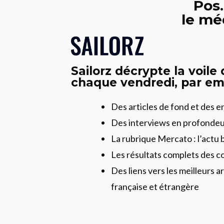
Pos.
le mé
Sailorz décrypte la voile
chaque vendredi, par ema
Des articles de fond et des 
Des interviews en profonde
La rubrique Mercato : l’actu 
Les résultats complets des c
Des liens vers les meilleurs ar
française et étrangère