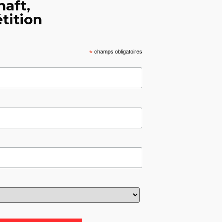
haft,
tition
*
champs obligatoires