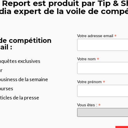
 Report est produit par Tip & S
dia expert de la voile de compé
*
Votre adresse email
 de compétition
il :
*
Votre nom
enquêtes exclusives
ur
business de la semaine
*
Votre prénom
ourses
ticles de la presse
*
Vous êtes :