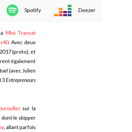
Spotify
Deezer
 la
Mini Transat
ss40
. Avec deux
 2017 (proto), et
parent également
tuel
(avec Julien
0.3
Entrepreneurs
uroullec
sur la
 dont le skipper
oy
, allant parfois