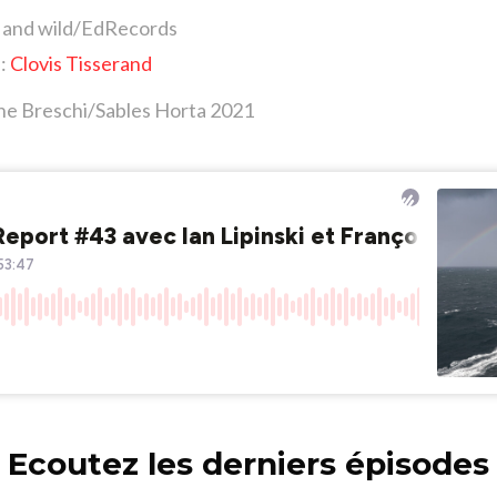
t and wild/EdRecords
 :
Clovis Tisserand
he Breschi/Sables Horta 2021
Ecoutez les derniers épisodes