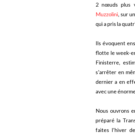
2 nœuds plus v
Muzzolini
, sur u
qui a pris la quat
Ils évoquent ensu
flotte le week-e
Finisterre, es
s’arrêter en mê
dernier a en eff
avec une énorme 
Nous ouvrons en
préparé la Tran
faites l’hiver 