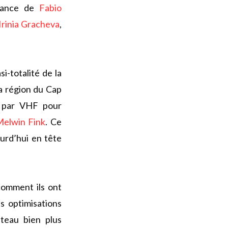
rmance de
Fabio
Irinia Gracheva
,
i-totalité de la
la région du Cap
d par VHF pour
elwin Fink
. Ce
ourd’hui en tête
comment ils ont
s optimisations
teau bien plus