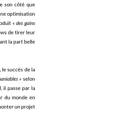
de son côté que
une optimisation
roduit
« des gains
ws de tirer leur
nt la part belle
 le succès de la
maniables »
selon
l
, il passe par la
ur du monde en
monter un projet