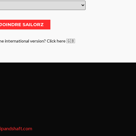
he international version? Click here 🇬🇧
tipandshaft.com