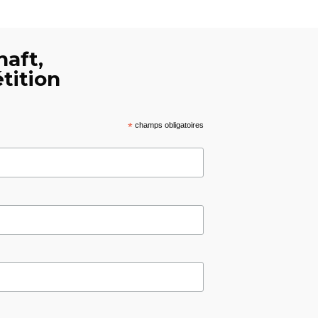
haft,
tition
*
champs obligatoires