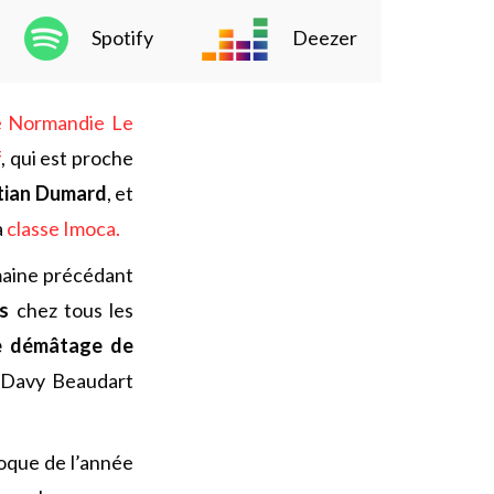
Spotify
Deezer
e Normandie Le
f
, qui est proche
tian Dumard
, et
a
classe Imoca.
maine précédant
s
chez tous les
e démâtage de
Davy Beaudart
oque de l’année