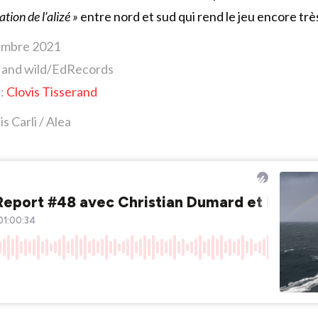
ion de l’alizé »
entre nord et sud qui rend le jeu encore trè
vembre 2021
t and wild/EdRecords
 :
Clovis Tisserand
s Carli / Alea