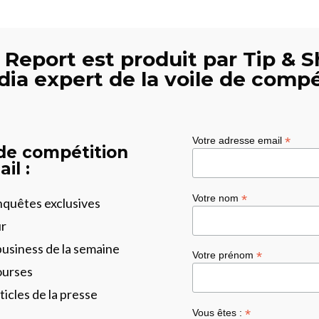
 Report est produit par Tip & S
dia expert de la voile de compé
*
Votre adresse email
 de compétition
il :
*
Votre nom
enquêtes exclusives
ur
business de la semaine
*
Votre prénom
ourses
ticles de la presse
*
Vous êtes :