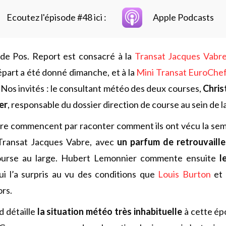
Ecoutez l'épisode #48 ici :
Apple Podcasts
de Pos. Report est consacré à la
Transat Jacques Vabr
départ a été donné dimanche, et à la
Mini Transat EuroChe
os invités : le consultant météo des deux courses,
Chris
er
, responsable du dossier direction de course au sein de l
tre commencent par raconter comment ils ont vécu la se
 Transat Jacques Vabre, avec
un parfum de retrouvaille
course au large. Hubert Lemonnier commente ensuite
l
qui l’a surpris au vu des conditions que
Louis Burton
et 
ors.
 détaille
la situation météo très inhabituelle
à cette ép