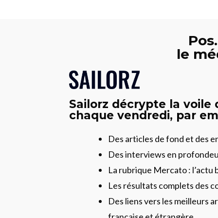
Pos.
le mé
Sailorz décrypte la voile
chaque vendredi, par ema
Des articles de fond et des 
Des interviews en profonde
La rubrique Mercato : l’actu 
Les résultats complets des c
Des liens vers les meilleurs ar
française et étrangère