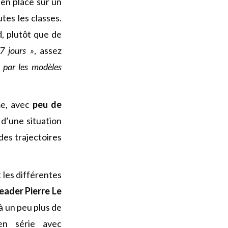
 en place sur un
tes les classes.
d, plutôt que de
7 jours »
, assez
 par les modèles
me, avec
peu de
d’une situation
des trajectoires
 les différentes
leader Pierre Le
 à un peu plus de
 en série avec