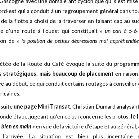
 Gascogne avec une dorsale anticyclonique qui s’est mise
rd-est qui a conduit à un regroupement général dans tou
 de la flotte a choisi de la traverser en faisant cap au su
ue d’une route à l’ouest qui constituait
« un pari à 5-6-
ison de
« la position de petites dépressions mal appréhendée
étéo de la Route du Café évoque la suite du program
s stratégiques, mais beaucoup de placement
en raison 
e au début, ce qui conduit certains routages à conseiller 
ricaines.
nsuite
une page Mini Transat
, Christian Dumard analysant
conde étape, jugeant qu’en ce qui concerne les protos,
le 
s bien en main »
en vue de la victoire d’étape et au général,
 l’arrivée. La situation est bien plus incertaine