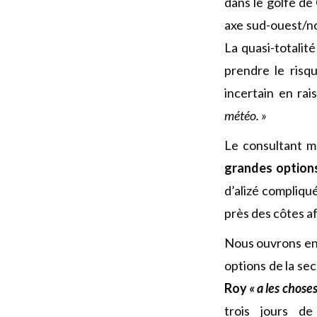
dans le golfe de
axe sud-ouest/no
La quasi-totalité
prendre le risq
incertain en ra
météo. »
Le consultant m
grandes option
d’alizé compliqué
près des côtes af
Nous ouvrons e
options de la se
Roy
« a les chose
trois jours de