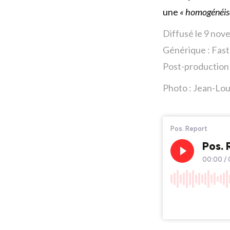
une
« homogénéisat
Diffusé le 9 no
Générique : Fas
Post-production
Photo : Jean-Loui