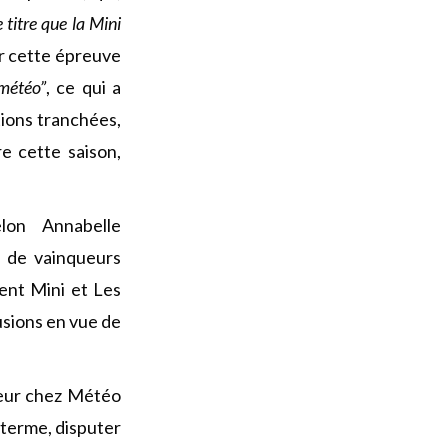
titre que la Mini
ur cette épreuve
 météo”
, ce qui a
tions tranchées,
e cette saison,
lon Annabelle
p de vainqueurs
ent Mini et Les
usions en vue de
nieur chez Météo
 terme, disputer