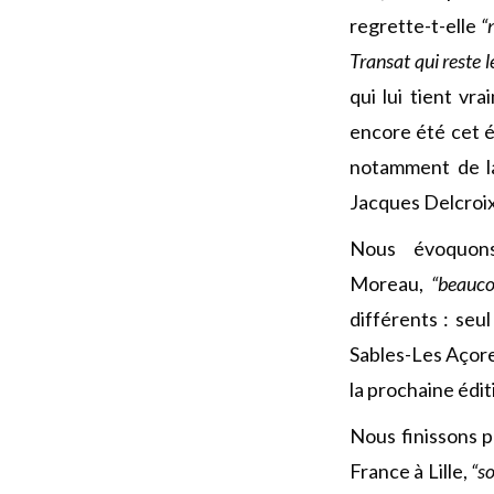
regrette-t-elle
“
Transat qui reste l
qui lui tient v
encore été cet é
notamment de la
Jacques Delcroix
Nous évoquons
Moreau,
“beauco
différents : seu
Sables-Les Açores
la prochaine édit
Nous finissons p
France à Lille,
“s