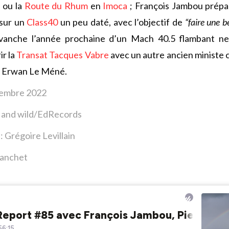
e
ou la
Route du Rhum
en
Imoca
; François Jambou prépar
sur un
Class40
un peu daté, avec l’objectif de
“faire une be
vanche l’année prochaine d’un Mach 40.5 flambant neu
ir la
Transat Tacques Vabre
avec un autre ancien ministe co
o, Erwan Le Méné.
ptembre 2022
t and wild/EdRecords
: Grégoire Levillain
Blanchet