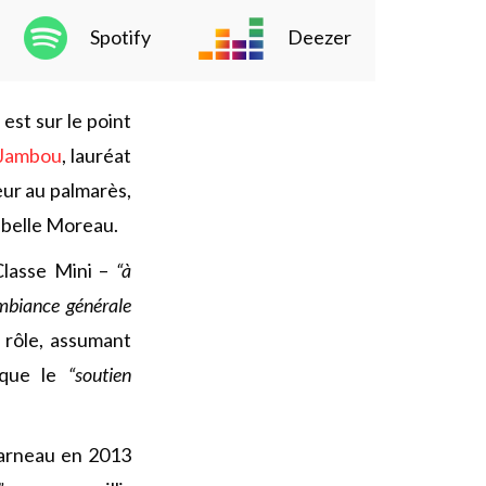
Spotify
Deezer
 est sur le point
 Jambou
, lauréat
eur au palmarès,
belle Moreau.
Classe Mini –
“à
ambiance générale
 rôle, assumant
oque le
“soutien
carneau en 2013