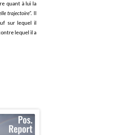
e quant à lui la
lle trajectoire”.
Il
f sur lequel il
ntre lequel il a