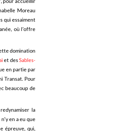
”
, pour accueillir
nabelle Moreau
es qui essaiment
anée, où l’offre
nette domination
ai
et des
Sables-
ue en partie par
ni Transat. Pour
vec beaucoup de
 redynamiser la
 n’y en a eu que
e épreuve, qui,