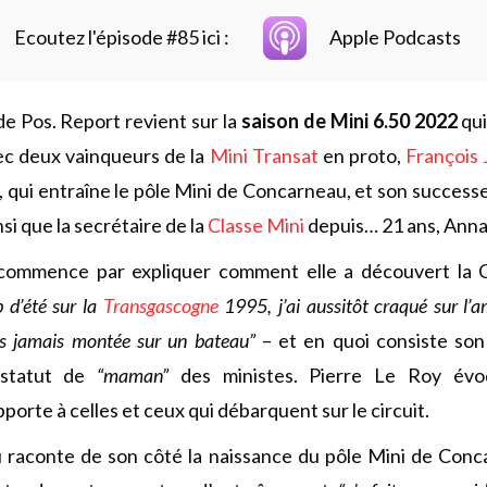
Ecoutez l'épisode #85 ici :
Apple Podcasts
e Pos. Report revient sur la
saison de Mini 6.50 2022
qui
ec deux vainqueurs de la
Mini Transat
en proto,
François
9, qui entraîne le pôle Mini de Concarneau, et son success
insi que la secrétaire de la
Classe Mini
depuis… 21 ans, Anna
commence par expliquer comment elle a découvert la 
b d’été sur la
Transgascogne
1995, j’ai aussitôt craqué sur l’
ais jamais montée sur un bateau”
– et en quoi consiste son
 statut de
“maman”
des ministes. Pierre Le Roy év
pporte à celles et ceux qui débarquent sur le circuit.
 raconte de son côté la naissance du pôle Mini de Con