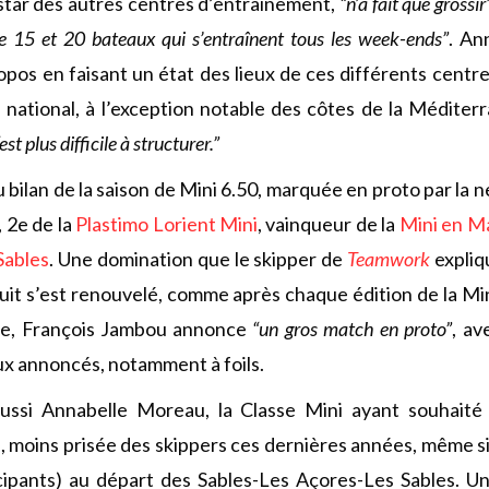
instar des autres centres d’entraînement,
“n’a fait que grossir
re 15 et 20 bateaux qui s’entraînent tous les week-ends”
. An
pos en faisant un état des lieux de ces différents centr
e national, à l’exception notable des côtes de la Méditerr
“est plus difficile à structurer.”
u bilan de la saison de Mini 6.50, marquée en proto par la 
 2e de la
Plastimo Lorient Mini
, vainqueur de la
Mini en M
Sables
. Une domination que le skipper de
Teamwork
expliq
rcuit s’est renouvelé, comme après chaque édition de la Mi
ne, François Jambou annonce
“un gros match en proto”
, a
x annoncés, notamment à foils.
aussi Annabelle Moreau, la Classe Mini ayant souhaité
, moins prisée des skippers ces dernières années, même si
cipants) au départ des Sables-Les Açores-Les Sables. Un