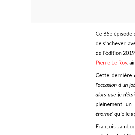
Ce 85e épisode d
de s’achever, av
de l’édition 201
Pierre Le Roy
, a
Cette dernière 
l’occasion d’un jo
alors que je n’ét
pleinement un
énorme”
qu’elle a
François Jambou