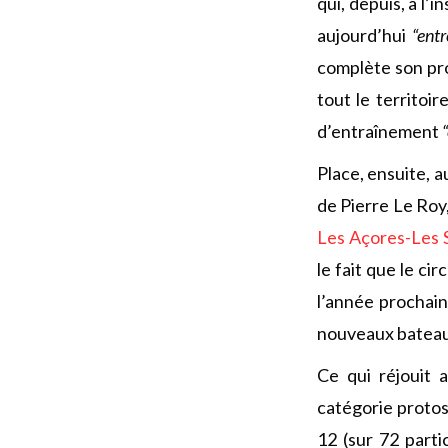
qui, depuis, à l’
aujourd’hui
“ent
complète son pro
tout le territoir
d’entraînement
Place, ensuite, a
de Pierre Le Roy,
Les Açores-Les 
le fait que le ci
l’année prochai
nouveaux bateau
Ce qui réjouit 
catégorie protos
12 (sur 72 parti