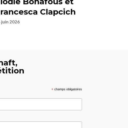
lodie Bonafous et
rancesca Clapcich
 juin 2026
haft,
tition
*
champs obligatoires