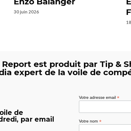
Enzo Balanger
E
F
30 juin 2026
18
 Report est produit par Tip & S
dia expert de la voile de compé
*
Votre adresse email
oile de
redi, par email
*
Votre nom