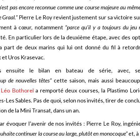
n’est pas encore reconnue comme une course majeure au même 
e Graal.”
Pierre Le Roy revient justement sur sa victoire s
raiment à cœur, notamment
“parce qu’il y a toujours du jeu
té. En particulier lors de la deuxième étape, avec des op
 part de deux marins qui lui ont donné du fil à retordr
 et Uros Krasevac.
 ensuite le bilan en bateau de série, avec, se
up de nouvelles têtes”
cette saison, mais aussi beaucou
l
Léo Bothorel
a remporté deux courses, la Plastimo Lori
-Les Sables. Pas de quoi, selon nos invités, tirer de concl
ion de la Mini Transat, dans un an.
ar évoquer l’avenir de nos invités : Pierre Le Roy, ingé
ouhaite continuer la course au large, plutôt en monocoque”
et, à