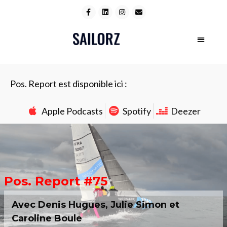
Pos. Report est disponible ici :
Apple Podcasts
Spotify
Deezer
Pos. Report #75
Avec Denis Hugues, Julie Simon et
Caroline Boule