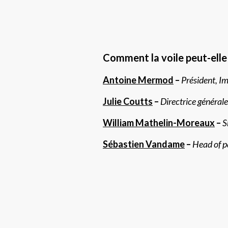
Comment la voile peut-elle 
Antoine Mermod
–
Président, I
Julie Coutts
–
Directrice générale
William Mathelin-Moreaux
–
S
Sébastien Vandame
–
Head of p