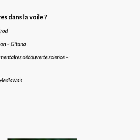
s dans la voile ?
Prod
on – Gitana
umentaires découverte science –
e Mediawan