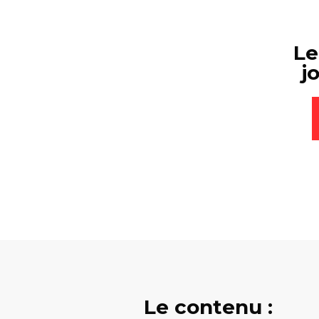
Le
j
Le contenu :