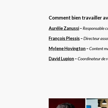
Comment bien travailler ave
Aurélie Zanussi
–
Responsable c
François Plessis
–
Directeur ass
Mylene Hovington
–
Content m
David Lupion
–
Coordinateur de 