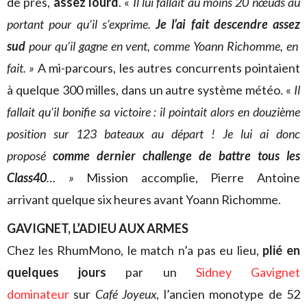
de près,
assez lourd
. «
Il lui fallait au moins 20 nœuds au
portant pour qu’il s’exprime.
Je l’ai fait descendre assez
sud
pour qu’il gagne en vent, comme Yoann Richomme, en
fait. »
A mi-parcours, les autres concurrents pointaient
à quelque 300 milles, dans un autre système météo. «
Il
fallait qu’il bonifie sa victoire : il pointait alors en douzième
position sur 123 bateaux au départ ! Je lui ai donc
proposé
comme dernier challenge de battre tous les
Class40
… »
Mission accomplie, Pierre Antoine
arrivant quelque six heures avant Yoann Richomme.
GAVIGNET, L’ADIEU AUX ARMES
Chez les RhumMono, le match n’a pas eu lieu,
plié en
quelques jours
par un
Sidney Gavignet
dominateur
sur
Café Joyeux
, l’ancien monotype de 52