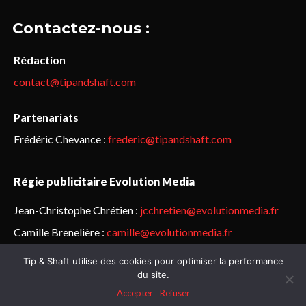
Contactez-nous :
Rédaction
contact@tipandshaft.com
Partenariats
Frédéric Chevance :
frederic@tipandshaft.com
Régie publicitaire Evolution Media
Jean-Christophe Chrétien :
jcchretien@evolutionmedia.fr
Camille Brenelière :
camille@evolutionmedia.fr
Tip & Shaft utilise des cookies pour optimiser la performance
© Sailorz 2015-2025. Tous droits réservés.
Mentions légales &
du site.
politique de confidentialité
Accepter
Refuser