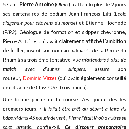
57 ans,
Pierre Antoine
(
Olmix
) a attendu plus de 2 jours
ses partenaires de podium Jean-François Lilti (
Ecole
diagonale pour citoyens du monde
) et Etienne Hochedé
(
PIR2
). Géologue de formation et skipper chevronné,
Pierre Antoine, qui avait
clairement affiché l’ambition
de briller
, inscrit son nom au palmarès de la Route du
Rhum à sa troisième tentative. «
Je m’attendais à
plus de
match
avec d’autres skippers,
assure son
routeur,
Dominic Vittet
(qui avait également conseillé
une dizaine de Class40 et trois Imoca).
Une bonne partie de la course s’est jouée dès les
premiers jours. «
Il fallait être prêt au départ à faire du
bâbord dans 45 nœuds de vent ; Pierre l’était là où d’autres se
sont arrêtés,
confie-t-il.
Ce discours préparatoire