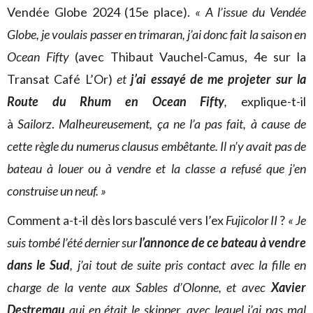
Vendée Globe 2024 (15e place).
« A l’issue du Vendée
Globe, je voulais passer en trimaran, j’ai donc fait la saison en
Ocean Fifty
(avec Thibaut Vauchel-Camus, 4e sur la
Transat Café L’Or)
et
j’ai essayé de me projeter sur la
Route du Rhum en Ocean Fifty
,
explique-t-il
à
Sailorz
.
Malheureusement, ça ne l’a pas fait, à cause de
cette règle du numerus clausus embêtante. Il n’y avait pas de
bateau à louer ou à vendre et la classe a refusé que j’en
construise un neuf. »
Comment a-t-il dès lors basculé vers l’ex
Fujicolor II
?
« Je
suis tombé l’été dernier sur
l’annonce de ce bateau à vendre
dans le Sud
, j’ai tout de suite pris contact avec la fille en
charge de la vente aux Sables d’Olonne, et avec
Xavier
Destremau
qui en était le skipper, avec lequel j’ai pas mal