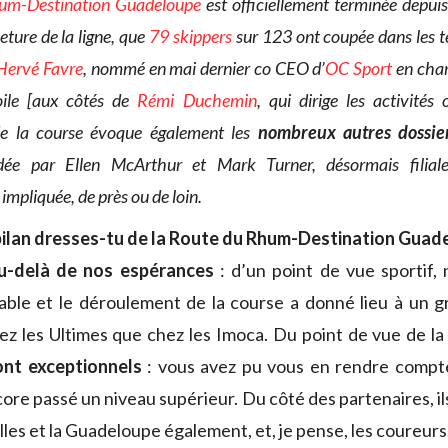
um-Destination Guadeloupe
est officiellement terminée depuis
eture de la ligne, que
79 skippers
sur 123 ont coupée dans les t
Hervé Favre
, nommé en mai dernier co CEO d’
OC Sport
en char
oile [aux côtés de
Rémi Duchemin
, qui dirige les activités
 de la course évoque également les
nombreux autres dossi
ondée par Ellen McArthur et Mark Turner, désormais filia
impliquée, de près ou de loin.
bilan dresses-tu de la Route du Rhum-Destination Guad
u-delà de nos espérances
: d’un point de vue sportif,
able et le déroulement de la course a donné lieu à un 
 les Ultimes que chez les Imoca. Du point de vue de la
sont exceptionnels
: vous avez pu vous en rendre compte
re passé un niveau supérieur. Du côté des partenaires, il
illes et la Guadeloupe également, et, je pense, les coureurs