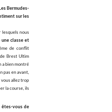
-Les Bermudes-
ntiment sur les
r lesquels nous
e une classe et
lème de conflit
 de Brest Ultim
m a bien montré
un pas en avant,
, vous allez trop
r la course, ils
n êtes-vous de