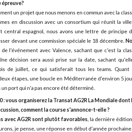
e épreuve?
ement un projet que nous menons en commun avec la clas
mes en discussion avec un consortium qui réunit la ville
at central espagnol, nous avons une lettre de principe dep
asser devant une commission spéciale le 18 décembre.
No
de l’événement avec Valence, sachant que c’est la clas
ne décision sera aussi prise sur la date, sachant qu’ell
s de juillet, ce qui satisferait tous les teams. Quant 
eux étapes, une boucle en Méditerranée d’environ 5 jou
 un port qui n’a pas encore été déterminé.
0 : vous organiserez la Transat AG2R La Mondiale dont l
iscussion, comment la course s’annonce-t-elle ?
ns avec AG2R sont plutôt favorables
, la dernière éditio
urons, je pense, une réponse en début d’année prochaine. 