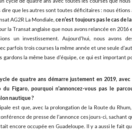
r un cycle de quatre ans avec toutes les courses que nous
 dire que les autres sont toutes déficitaires : nous étions à
ansat AG2R La Mondiale,
ce n’est toujours pas le cas de l
pour la Transat anglaise que nous avons relancée en 2016 
ions un investissement. Aujourd’hui, nous avons de
vec parfois trois courses la même année et une seule d’aut
s gardons la même base d’équipe, ce qui est important p
ycle de quatre ans démarre justement en 2019, avec
go du Figaro, pourquoi n’annoncez-vous pas le parc
lon nautique ?
ipale est que, avec la prolongation de la Route du Rhum, il
 conférence de presse de l’annonce ces jours-ci, sachant q
ait encore occupée en Guadeloupe. Il y a aussi le fait qu