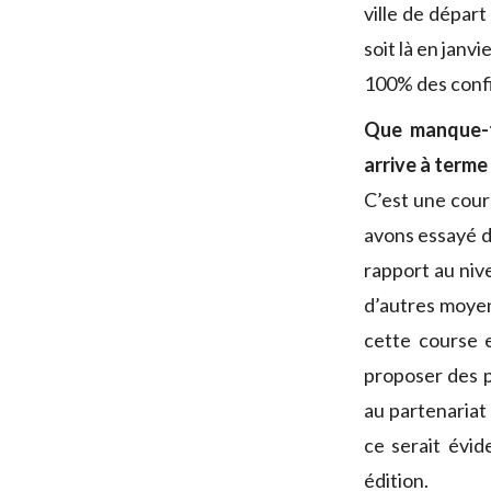
ville de dépar
soit là en janvi
100% des conf
Que manque-t-
arrive à terme
C’est une cour
avons essayé d
rapport au niv
d’autres moyen
cette course 
proposer des p
au partenariat
ce serait évi
édition.