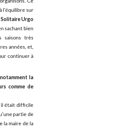
 organisons. Ce
 l’équilibre sur
a Solitaire Urgo
en sachant bien
s saisons très
res années, et,
our continuer à
 notamment la
ours comme de
 était difficile
u’une partie de
e la maire de la