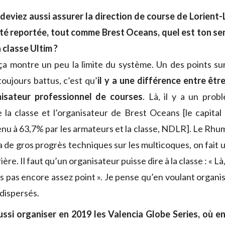
 deviez aussi assurer la direction de course de Lorient
été reportée, tout comme Brest Oceans, quel est ton se
 classe Ultim ?
a montre un peu la limite du système. Un des points su
ujours battus, c’est qu’
il y a une différence entre êtr
isateur professionnel de courses
. Là, il y a un prob
e la classe et l’organisateur de Brest Oceans [le capital
tenu à 63,7% par les armateurs et la classe, NDLR]. Le Rhu
 a de gros progrès techniques sur les multicoques, on fait 
ère. Il faut qu’un organisateur puisse dire à la classe : « Là
es pas encore assez point ». Je pense qu’en voulant organise
 dispersés.
ssi organiser en 2019 les Valencia Globe Series, où e