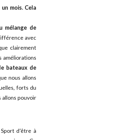
 un mois. Cela
au mélange de
différence avec
que clairement
s améliorations
de bateaux de
que nous allons
elles, forts du
 allons pouvoir
 Sport d’être à