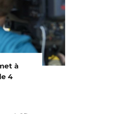
met à
de 4