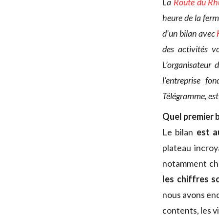
La
Route du Rh
heure de la ferm
d’un bilan avec
des activités v
L’organisateur
l’entreprise f
Télégramme, est 
Quel premier 
Le bilan
est a
plateau incroy
notamment chez
les chiffres 
nous avons enco
contents, les v