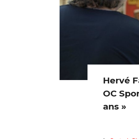
Hervé F
OC Spor
ans »