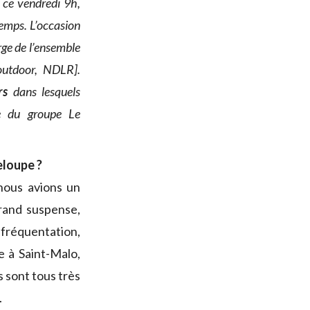
 ce vendredi 9h,
emps. L’occasion
ge de l’ensemble
 outdoor, NDLR].
ers
dans lesquels
le du groupe Le
eloupe ?
 nous avions un
grand suspense,
 fréquentation,
 à Saint-Malo,
s sont tous très
.