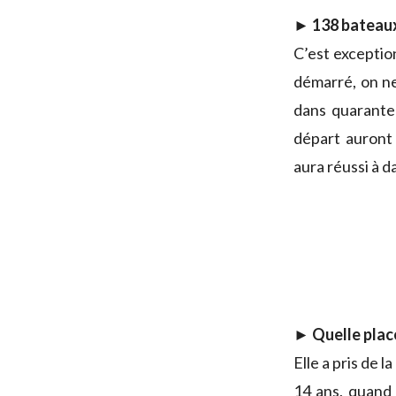
► 138 bateaux 
C’est exception
démarré, on ne 
dans quarante 
départ auront 
aura réussi à d
► Quelle place
Elle a pris de 
14 ans, quand 