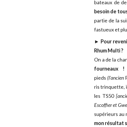
bateaux de de
besoin de tou
partie de la su
fastueux et pl
► Pour reveni
Rhum Multi ?
On a de la cha
fourneaux !
pieds
(l’ancien
ris trinquette,
les TS50
[anc
Escoffier et Gw
supérieurs au 
mon résultat su