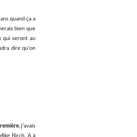
e ans quand ça a
imerais bien que
x qui seront au
udra dire qu’on
première
, j’avais
Mike Birch. A à