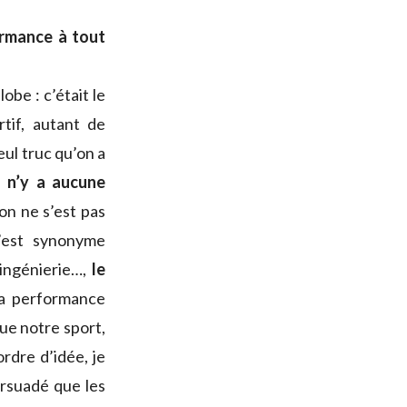
ormance à tout
obe : c’était le
rtif, autant de
ul truc qu’on a
l n’y a aucune
’on ne s’est pas
c’est synonyme
ingénierie…,
le
la performance
que notre sport,
ordre d’idée, je
ersuadé que les