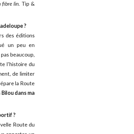
fibre lin
. Tip &
uadeloupe ?
rs des éditions
gué un peu en
t pas beaucoup,
e l’histoire du
ent, de limiter
prépare la Route
rs Bilou dans ma
ortif ?
ouvelle Route du