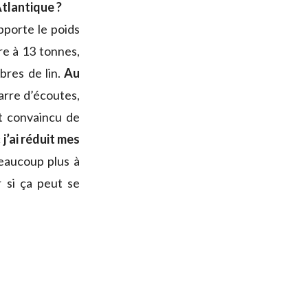
Atlantique ?
upporte le poids
re à 13 tonnes,
ibres de lin.
Au
arre d’écoutes,
t convaincu de
c
j’ai réduit mes
beaucoup plus à
 si ça peut se