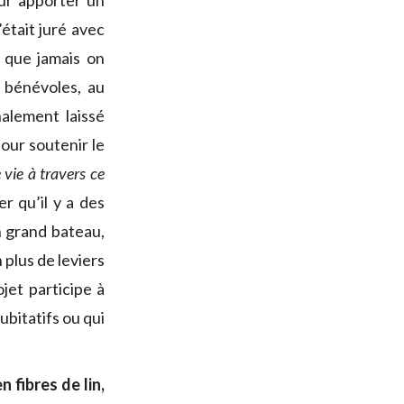
r apporter un
’était juré avec
que jamais on
t bénévoles, au
nalement laissé
our soutenir le
vie à travers ce
r qu’il y a des
un grand bateau,
en plus de leviers
jet participe à
ubitatifs ou qui
 fibres de lin,