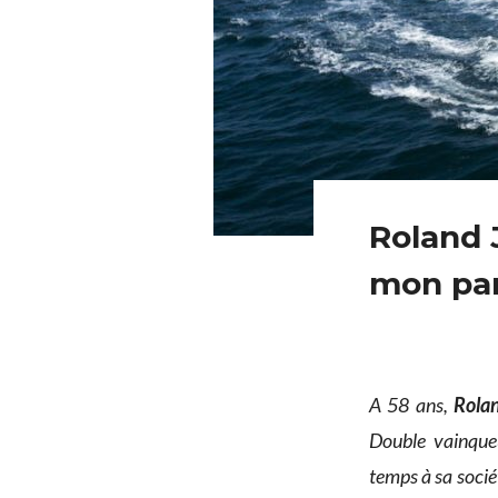
Roland 
mon par
A 58 ans,
Rola
Double vainqueu
temps à sa soci