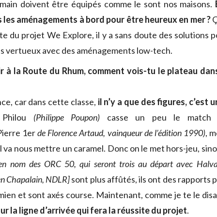
main doivent être équipés comme le sont nos maisons.
s les aménagements à bord pour être heureux en mer ?
Ç
ite du projet We Explore, il y a sans doute des solutions 
us vertueux avec des aménagements low-tech.
r à la Route du Rhum, comment vois-tu le plateau dans
nce, car dans cette classe,
il n’y a que des figures, c’est 
Philou
(Philippe Poupon)
casse un peu le match 
Pierre 1er
de Florence Artaud, vainqueur de l’édition 1990)
, 
 il va nous mettre un caramel. Donc on le met hors-jeu, sin
ien nom des ORC 50, qui seront trois au départ avec Halva
en Chapalain, NDLR]
sont plus affûtés, ils ont des rapports
mien et sont axés course. Maintenant, comme je te le disa
r la ligne d’arrivée qui fera la réussite du projet
.