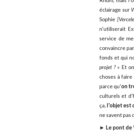
Rhum, mais l’o
éclairage sur
W
Sophie
[Vercel
n’utiliserait 
service de mes
convaincre par
fonds et qui no
projet ? »
Et on
choses à faire 
parce qu’
on tr
culturels et d
ça,
l’objet est
ne savent pas q
► Le pont de