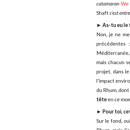
catamaran
We 
Shaft
s’est entr
► As-tu eu le
Non, je ne me 
précédentes 
Méditerranée, p
mais chacun se
projet, dans l
l’impact enviro
du Rhum, dont l
tête
en ce mom
► Pour toi, ce
Sur le fond, ou