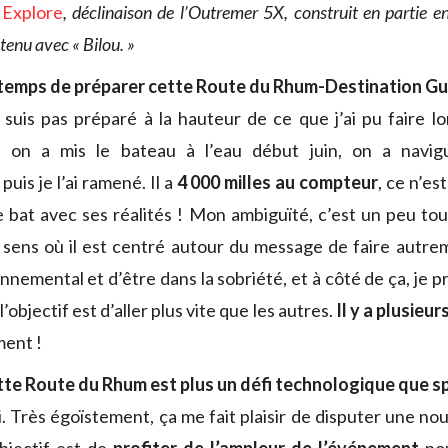
Explore
, déclinaison de l’Outremer 5X, construit en partie en 
etenu avec « Bilou. »
 temps de préparer cette Route du Rhum-Destination G
suis pas préparé à la hauteur de ce que j’ai pu faire lo
: on a mis le bateau à l’eau début juin, on a navi
uis je l’ai ramené. Il a
4 000 milles au compteur
, ce n’es
 bat avec ses réalités ! Mon ambiguïté, c’est un peu tout
e sens où il est centré autour du message de faire autrem
nnemental et d’être dans la sobriété, et à côté de ça, je 
’objectif est d’aller plus vite que les autres.
Il y a plusieu
ent !
tte Route du Rhum est plus un défi technologique que sp
i. Très égoïstement, ça me fait plaisir de disputer une n