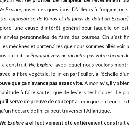
bjectif est de
profiter de l’ampleur de l’événement
pou
e Explore
, poser des questions. D’ailleurs à l’origine, on s
etto, cofondatrice de Kaïros et du fonds de dotation Explore]
Explore, une cause d’intérêt général pour laquelle on es
 envies personnelles de faire des courses. On s’est fi
 les mécènes et partenaires que nous sommes allés voir p
us ont dit :
« Pourquoi vous ne racontez pas votre chemin de 
 a construit
We Explore
, avec lequel nous voulons montre
avec la fibre végétale, le lin en particulier, à l’échelle d’
ouve que ça n’avance pas assez vite
. A mon avis, il y a bi
’habitude à faire sauter que de leviers techniques. Le pro
 qu’il serve de preuve de concept
à ceux qui sont encore d
u’un hectare de lin, ça peut traverser l’Atlantique.
We Explore
a effectivement été entièrement construit en