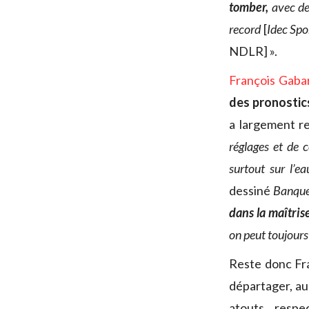
tomber,
avec des
record
[
Idec Spo
NDLR] ».
François Gaba
des pronostic
a largement r
réglages et de 
surtout sur l’e
dessiné
Banque
dans la maîtris
on peut toujours 
Reste donc Fra
départager, au 
atouts respe