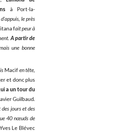
ns
à Port-la-
d’appuis, le près
itana f
ait peur à
ment.
A partir de
mais une bonne
is
Macif
en tête,
ger et donc plus
ui a un tour du
Xavier Guilbaud
.
 des jours et des
esque 40 nœuds de
 Yves Le Blévec