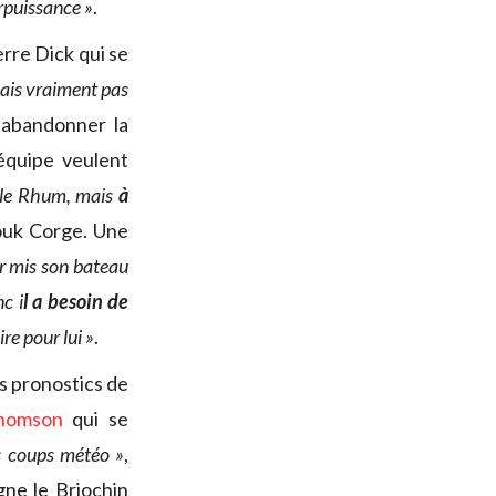
urpuissance »
.
erre Dick qui se
ais vraiment pas
û abandonner la
équipe veulent
r le Rhum, mais
à
nouk Corge. Une
ir mis son bateau
c i
l a besoin de
re pour lui »
.
es pronostics de
homson
qui se
les coups météo »
,
gne le Briochin