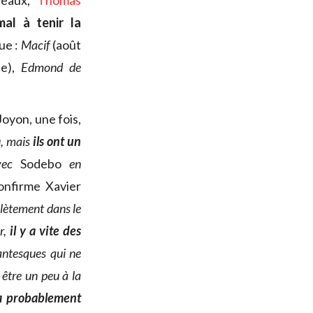
ateaux,
Thomas
mal à tenir la
ue :
Macif
(août
ée),
Edmond de
Joyon, une fois,
u, mais
ils ont un
avec
Sodebo
en
onfirme Xavier
lètement dans le
r,
il y a vite des
antesques qui ne
 être un peu à la
a probablement