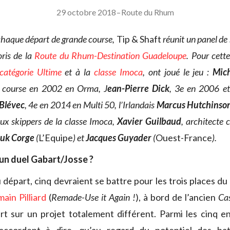
29 octobre 2018
–
Route du Rhum
haque départ de grande course,
Tip & Shaft
réunit un panel de 
oris de la
Route du Rhum-Destination Guadeloupe
. Pour cett
catégorie Ultime
et à la
classe Imoca
, ont joué le jeu :
Mic
a course en 2002 en Orma, J
ean-Pierre Dick
, 3e en 2006 e
 Blévec
, 4e en 2014 en Multi 50, l’Irlandais
Marcus Hutchinso
x skippers de la classe Imoca,
Xavier Guilbaud
, architecte 
uk Corge
(
L’Equipe
) et
Jacques Guyader
(
Ouest-France
).
un duel Gabart/Josse ?
au départ, cinq devraient se battre pour les trois places d
ain Pilliard
(
Remade-Use it Again !
), à bord de l’ancien
Ca
t sur un projet totalement différent. Parmi les cinq e