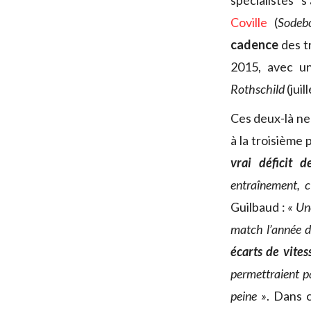
spécialistes 
Coville
(
Sodeb
cadence
des tr
2015, avec un
Rothschild
(juil
Ces deux-là ne 
à la troisième 
vrai déficit d
entraînement, c
Guilbaud :
« Un
match l’année de
écarts de vite
permettraient pa
peine »
. Dans 