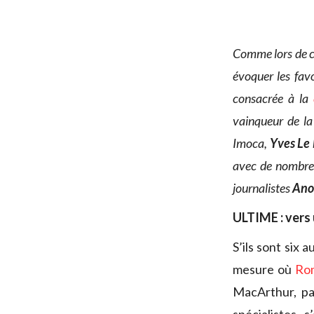
Comme lors de c
évoquer les fav
consacrée à la
vainqueur de l
Imoca,
Yves Le
avec de nombreu
journalistes
Ano
ULTIME : vers 
S’ils sont six 
mesure où
Rom
MacArthur, par