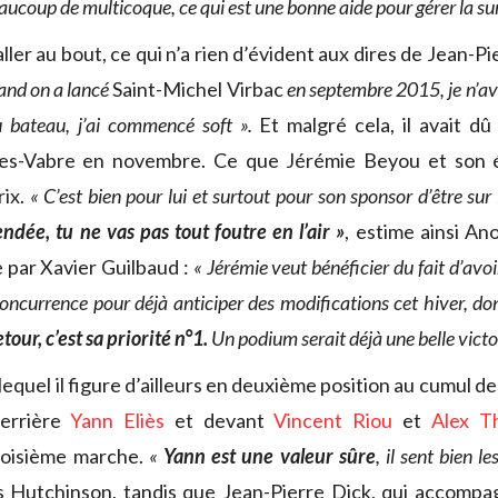
eaucoup de multicoque, ce qui est une bonne aide pour gérer la s
aller au bout, ce qui n’a rien d’évident aux dires de Jean-Pi
and on a lancé
Saint-Michel Virbac
en septembre 2015, je n’av
 bateau, j’ai commencé soft ».
Et malgré cela, il avait d
es-Vabre en novembre. Ce que Jérémie Beyou et son 
rix.
« C’est bien pour lui et surtout pour son sponsor d’être su
dée, tu ne vas pas tout foutre en l’air »
, estime ainsi A
e par Xavier Guilbaud :
« Jérémie veut bénéficier du fait d’avo
concurrence pour déjà anticiper des modifications cet hiver, don
etour, c’est sa priorité n°1.
Un podium serait déjà une belle victoi
equel il figure d’ailleurs en deuxième position au cumul d
derrière
Yann Eliès
et devant
Vincent Riou
et
Alex T
troisième marche.
«
Yann est une valeur sûre
, il sent bien 
s Hutchinson, tandis que Jean-Pierre Dick, qui accompa