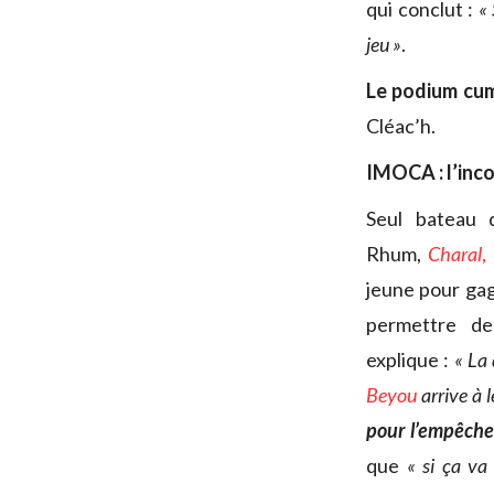
qui conclut :
« 
jeu »
.
Le podium cum
Cléac’h.
IMOCA : l’inc
Seul bateau 
Rhum,
Charal
,
jeune pour gag
permettre de
explique :
« La 
Beyou
arrive à l
pour l’empêche
que
« si ça va