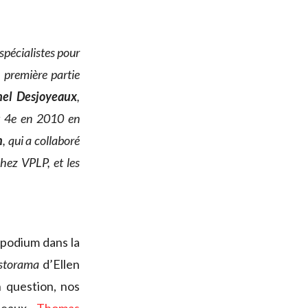
spécialistes pour
e première partie
hel Desjoyeaux
,
t 4e en 2010 en
n
, qui a collaboré
chez VPLP, et les
u podium dans la
storama
d’Ellen
n question, nos