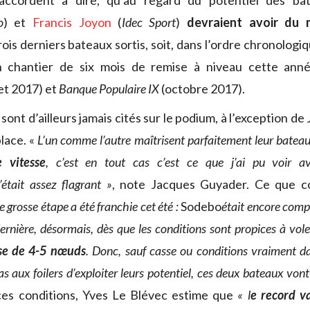
s’accordent à dire, qu’au regard du potentiel des b
o
) et
Francis Joyon
(
Idec Sport
)
devraient avoir du 
ois derniers bateaux sortis, soit, dans l’ordre chronologiq
 chantier de six mois de remise à niveau cette ann
let 2017) et
Banque Populaire IX
(octobre 2017).
sont d’ailleurs jamais cités sur le podium, à l’exception de 
place. «
L’un comme l’autre maîtrisent parfaitement leur batea
e vitesse
, c’est en tout cas c’est ce que j’ai pu voir 
’était assez flagrant »
, note Jacques Guyader. Ce que c
e grosse étape a été franchie cet été :
Sodebo
était encore comp
rnière, désormais, dès que les conditions sont propices à vole
sse de 4-5 nœuds
. Donc, sauf casse ou conditions vraiment d
s aux foilers d’exploiter leurs potentiel, ces deux bateaux vont
ces conditions, Yves Le Blévec estime que
« l
e record v