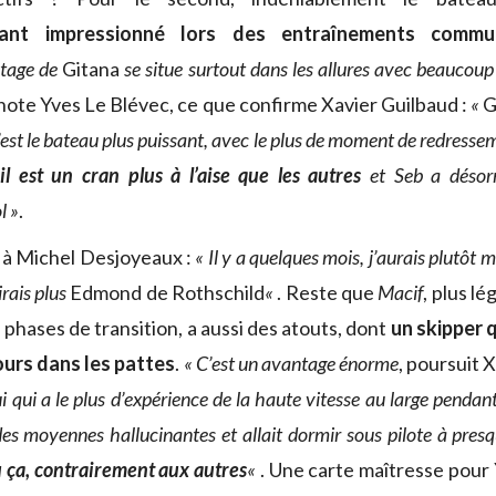
nt impressionné lors des entraînements commu
ntage de
Gitana
se situe surtout dans les allures avec beaucoup 
 note Yves Le Blévec, ce que confirme Xavier Guilbaud :
«
G
’est le bateau plus puissant, avec le plus de moment de redresse
l est un cran plus à l’aise que les autres
et Seb a désor
l »
.
e à Michel Desjoyeaux :
« Il y a quelques mois, j’aurais plutôt m
irais plus
Edmond de Rothschild
«
. Reste que
Macif
, plus lé
es phases de transition, a aussi des atouts, dont
un skipper q
ours dans les pattes
.
« C’est un avantage énorme
, poursuit 
ui qui a le plus d’expérience de la haute vitesse au large pendant
 des moyennes hallucinantes et allait dormir sous pilote à pr
cu ça, contrairement aux autres
«
. Une carte maîtresse pour