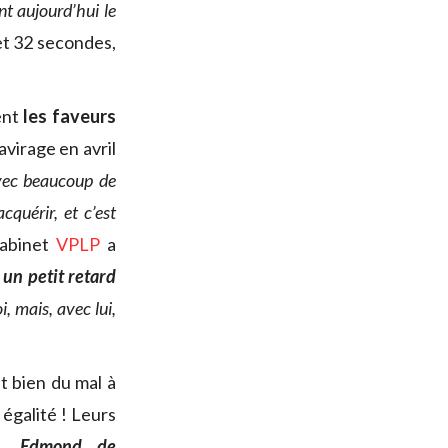
nt aujourd’hui le
et 32 secondes,
ent
les faveurs
virage en avril
vec beaucoup de
quérir, et c’est
cabinet
VPLP
a
 un petit retard
, mais, avec lui,
t bien du mal à
 égalité ! Leurs
au,
Edmond de