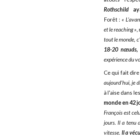
Rothschild
aya
Forêt :
« L’ava
et le reaching »
,
tout le monde, c
18-20 nœuds, i
expérience du vo
Ce qui fait dir
aujourd’hui, je d
à l’aise dans l
monde en 42 j
François est cel
jours. Il a tenu
vitesse.
Il a vé