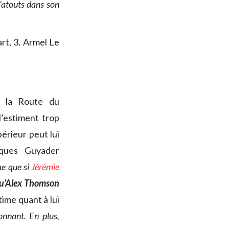
 d’atouts dans son
rt, 3. Armel Le
e la Route du
l’estiment trop
érieur peut lui
cques Guyader
me que si
Jérémie
qu’Alex Thomson
ime quant à lui
onnant. En plus,