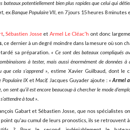
 bateaux potentiellement bien plus rapides que celui qui détie
rt
, ex
Banque Populaire VII
, en 7 jours 15 heures 8 minutes 
rt
,
Sébastien Josse
et
Armel Le Cléac’h
ont donc largem
s
, ce dernier à un degré moindre dans la mesure où son cha
etardé sa préparation.
«
Ce sont des bateaux compliqués a
combinaisons à tester, mais aussi énormément de données à ac
au que cela s’apprend »
, estime Xavier Guilbaud, dont le 
 Populaire IX
et
Macif.
Jacques Guyader ajoute :
«
Armel a
e
, on sent qu’il est encore beaucoup à chercher le mode d’emploi
s’attendre à tout »
.
nçois Gabart et Sébastien Josse, que nos spécialistes on
point qu’au cumul de leurs pronostics, ils se retrouvent à
ctifs ? Pour le second, indéniablement le bate