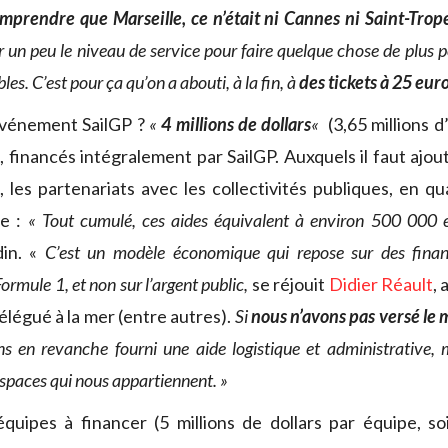
omprendre que Marseille, ce n’était ni Cannes ni Saint-Trop
r un peu le niveau de service pour faire quelque chose de plus p
bles. C’est pour ça qu’on a abouti, à la fin, à
des tickets à 25 eur
événement SailGP ?
«
4 millions de dollars
«
(3,65 millions d
, financés intégralement par SailGP. Auxquels il faut ajou
 les partenariats avec les collectivités publiques, en qu
re :
« Tout cumulé, ces aides équivalent à environ 500 000 
din. «
C’est un modèle économique qui repose sur des finan
rmule 1, et non sur l’argent public,
se réjouit
Didier Réault
, 
élégué à la mer (entre autres).
Si
nous n’avons pas versé le
s en revanche fourni une aide logistique et administrative, 
espaces qui nous appartiennent. »
équipes à financer (5 millions de dollars par équipe, soi