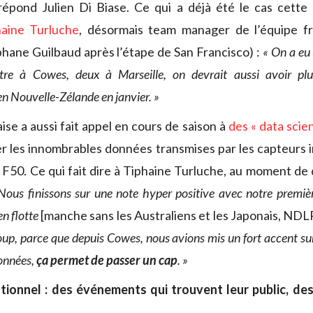
répond Julien Di Biase. Ce qui a déjà été le cas cett
haine Turluche
, désormais team manager de l’équipe fra
hane Guilbaud après l’étape de San Francisco) :
« On a eu 
re à Cowes, deux à Marseille, on devrait aussi avoir plu
n Nouvelle-Zélande en janvier. »
ise a aussi fait appel en cours de saison à
des « data scien
er les innombrables données transmises par les capteurs i
 F50. Ce qui fait dire à Tiphaine Turluche, au moment de 
Nous finissons sur une note hyper positive avec notre première
en flotte
[manche sans les Australiens et les Japonais, NDL
oup, parce que depuis Cowes, nous avions mis un fort accent su
données,
ça permet de passer un cap
. »
ationnel : des événements qui trouvent leur public, des