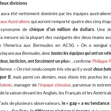
 deux divisions
 aura été nettement dominée par les équipes australienn
aux Australiens
qui auront remporté quatre des cinq étape
e, synonyme de
chèque d’un million de dollars
. Une d
 la mesure où la plupart des navigants des deux teams ava
e l’America aux Bermudes en AC50.
« On a navigué s
cinq ans aux Bermudes, donc
toutes les équipes qui ont un vét
gleur, tacticien, ont forcément un plus
«
, confirme
Philippe P
alienne.
« On s’est rendu compte très vite qu’il y avait
deux bat
igue B
, mais parmi ces derniers, nous étions très proches les 
Dubois
, manager de
l’équipe chinoise
, parvenue in extrem
 de la saison devant les Anglais, les Français et les Américai
’avis de plusieurs observateurs,
le « gap » a eu tendance 