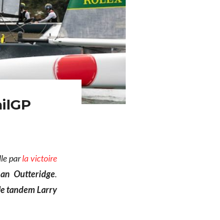
ailGP
lle par
la victoire
an Outteridge
.
le tandem Larry