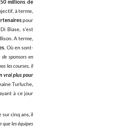
…
50 millions de
bjectif, à terme,
artenaires
pour
 Di Biase, s’est
llison. A terme,
es
. Où en sont-
s de sponsors en
s les courses, il
n vrai plus pour
haine Turluche,
yant à ce jour
sur cinq ans, il
ur que les équipes