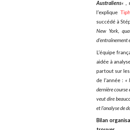
Australiens
« ,
l’explique
Tip
succédé à Stép
New York, quat
d’entraînement e
L’équipe frança
aidée à analys
partout sur les
de l’année :
« 
dernière course 
veut dire beauc
et l’analyse de 
Bilan organis
trouver