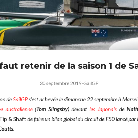
 faut retenir de la saison 1 de S
30 septembre 2019
–
SailGP
son de
SailGP
s’est achevée le dimanche 22 septembre à Marsei
pe australienne
(
Tom Slingsby
) devant
les Japonais
de
Nath
Tip & Shaft
de faire un bilan global du circuit de F50 lancé par
Coutts
.