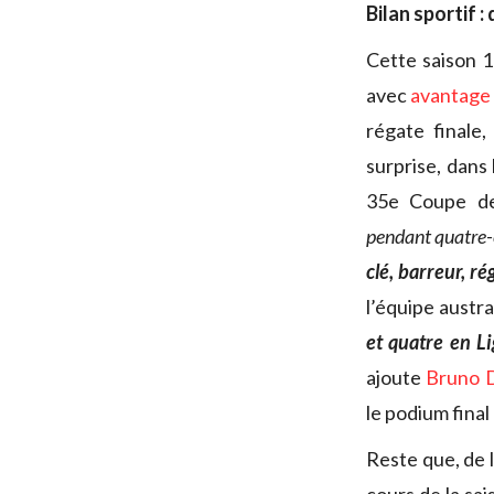
Bilan sportif :
Cette saison 1
avec
avantage 
régate final
surprise, dans
35e Coupe d
pendant quatre-
clé, barreur, ré
l’équipe austr
et quatre en L
ajoute
Bruno 
le podium final
Reste que, de l