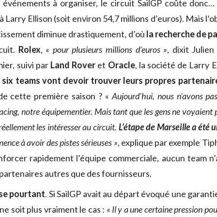
s événements à organiser, le circuit SailGP coûte donc
à Larry Ellison (soit environ 54,7 millions d’euros). Mais l’o
stissement diminue drastiquement, d’où
la recherche de p
cuit.
Rolex
,
« pour plusieurs millions d’euros »
, dixit Julien
ier, suivi par
Land Rover
et
Oracle
, la société de Larry E
s six teams vont devoir trouver leurs propres partenair
e de cette première saison ? «
Aujourd’hui, nous n’avons pa
acing, notre équipementier. Mais tant que les gens ne voyaient pa
 réellement les intéresser au circuit.
L’étape de Marseille a été u
nce à avoir des pistes sérieuses »
, explique par exemple Tip
nforcer rapidement l’équipe commerciale, aucun team n’a
partenaires autres que des fournisseurs.
se pourtant
. Si SailGP avait au départ évoqué une garantie 
e soit plus vraiment le cas :
« Il y a une certaine pression po