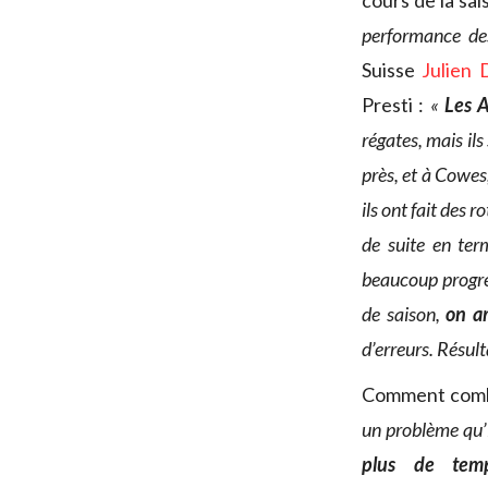
cours de la sai
performance des
Suisse
Julien 
Presti :
«
Les A
régates, mais il
près, et à Cowes
ils ont fait des 
de suite en ter
beaucoup progres
de saison,
on ar
d’erreurs. Résul
Comment comble
un problème qu’i
plus de temp