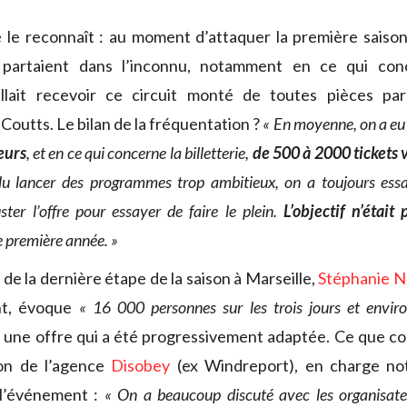
e le reconnaît : au moment d’attaquer la première saison
 partaient dans l’inconnu, notamment en ce qui conc
allait recevoir ce circuit monté de toutes pièces pa
 Coutts. Le bilan de la fréquentation ?
« En moyenne, on a e
eurs
, et en ce qui concerne la billetterie,
de 500 à 2000 tickets 
u lancer des programmes trop ambitieux, on a toujours ess
ster l’offre pour essayer de faire le plein.
L’objectif n’était
e première année. »
 de la dernière étape de la saison à Marseille,
Stéphanie N
nt, évoque
« 16 000 personnes sur les trois jours et envi
c une offre qui a été progressivement adaptée. Ce que c
ron de l’agence
Disobey
(ex Windreport), en charge no
l’événement :
« On a beaucoup discuté avec les organisate