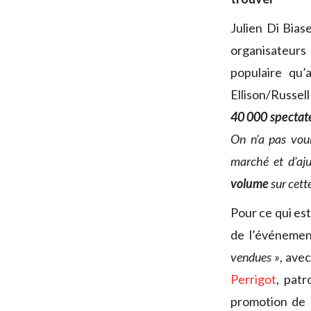
Julien Di Bias
organisateurs
populaire qu’
Ellison/Russell
40 000 spectat
On n’a pas voul
marché et d’aju
volume
sur cett
Pour ce qui est
de l’événeme
vendues »
, ave
Perrigot
, pat
promotion de 