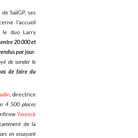
 de SailGP, ses
erne l’accueil
r le duo Larry
u
entre 20 000 et
vendus par jour
.
ayé de sonder le
 pas de faire du
adin
, directrice
ron 4 500 places
onfirme
Yannick
tamment de la
urs en essayant