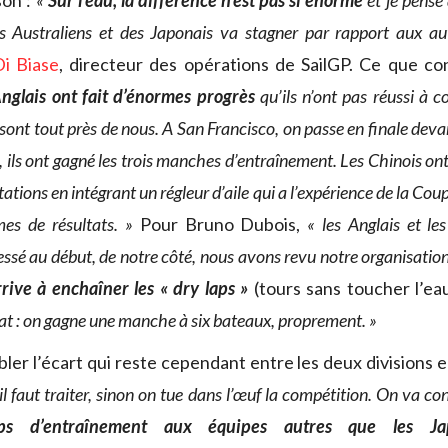
son :
«
Sur l’eau, la différence n’est pas si énorme
et je pense
 Australiens et des Japonais va stagner par rapport aux aut
Di Biase
, directeur des opérations de SailGP. Ce que co
nglais ont fait d’énormes progrès
qu’ils n’ont pas réussi à co
s sont tout près de nous. A San Francisco, on passe en finale deva
, ils ont gagné les trois manches d’entraînement. Les Chinois ont
rotations en intégrant un régleur d’aile qui a l’expérience de la Coup
mes de résultats. »
Pour Bruno Dubois,
« les Anglais et le
sé au début, de notre côté, nous avons revu notre organisation 
rive à enchaîner les « dry laps »
(tours sans toucher l’ea
tat : on gagne une manche à six bateaux, proprement. »
r l’écart qui reste cependant entre les deux divisions 
l faut traiter, sinon on tue dans l’œuf la compétition. On va co
s d’entraînement aux équipes autres que les Ja