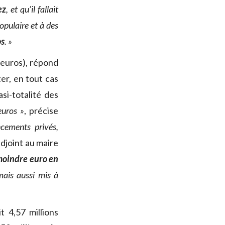
ez
, et qu’il fallait
opulaire et à des
os
. »
’euros), répond
ter, en tout cas
asi-totalité des
euros »
, précise
cements privés,
adjoint au maire
 moindre euro en
mais aussi mis à
t 4,57 millions