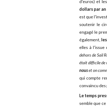
d’euros) et le
dollars par an
est que l’inve
soutenir le cir
engagé le prem
également,
le
elles à l’issu
dehors de Sail R
était difficile de
nous
et on comme
qui compte re
convaincu des 
Le temps pres
semble que ce n