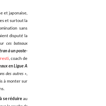
e et japonaise,
s et surtout la
omination sans
ient disputé la
ur ces bateaux
éran à un poste-
resti
, coach de
eaux en Ligue A
uns des autres »
,
is à monter sur
ns.
à se réduire
au