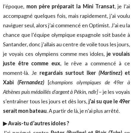
l’époque,
mon père préparait la Mini Transat
, je l’ai
accompagné quelques fois, mais rapidement, j’ai voulu
naviguer seul, alors j’ai commencé en Optimist. J’ai eu la
chance que l’équipe olympique espagnole soit basée à
Santander, donc j’allais au centre de voile tous les jours,
je voyais ces olympiens comme mes idoles,
je voulais
juste être comme eux
, le rêve a commencé à ce
moment-là. Je
regardais surtout Iker
(Martinez
) et
Xabi
(Fernandez)
[
champions olympiques de 49er à
Athènes puis médaillés d’argent à Pékin, ndlr]
– je les voyais
s’entraîner tous les jours et dès lors,
j’ai su que le 49er
serait mon bateau
. A partir de là, je n’ai plus arrêté.
▶ Avais-tu d’autres idoles ?
J’ai navigué contre
Peter
(Burling)
et Blair
(Tuke)
en