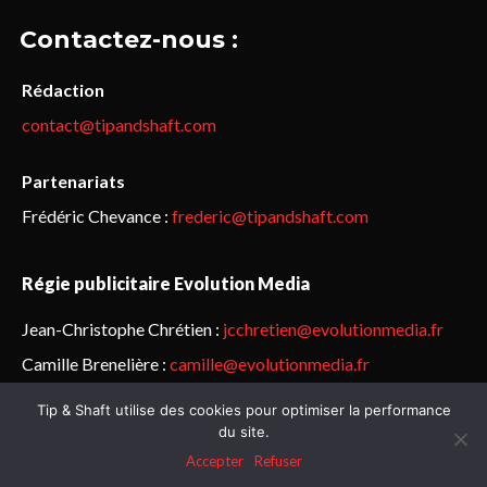
Contactez-nous :
Rédaction
contact@tipandshaft.com
Partenariats
Frédéric Chevance :
frederic@tipandshaft.com
Régie publicitaire Evolution Media
Jean-Christophe Chrétien :
jcchretien@evolutionmedia.fr
Camille Brenelière :
camille@evolutionmedia.fr
Tip & Shaft utilise des cookies pour optimiser la performance
© Sailorz 2015-2025. Tous droits réservés.
Mentions légales &
du site.
politique de confidentialité
Accepter
Refuser