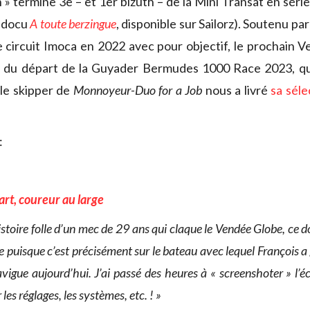
 » termine 3e – et 1er bizuth – de la Mini Transat en série
e docu
A toute berzingue
, disponible sur Sailorz). Soutenu par
e circuit Imoca en 2022 avec pour objectif, le prochain 
s du départ de la Guyader Bermudes 1000 Race 2023, qu’
 le skipper de
Monnoyeur-Duo for a Job
nous a livré
sa séle
:
rt, coureur au large
istoire folle d’un mec de 29 ans qui claque le Vendée Globe, ce 
re puisque c’est précisément sur le bateau avec lequel François a
igue aujourd’hui. J’ai passé des heures à « screenshoter » l’
les réglages, les systèmes, etc. ! »