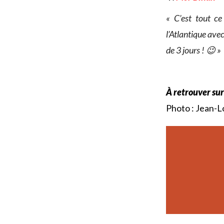
« C’est tout ce
l’Atlantique avec
de 3 jours ! 😉 »
À retrouver su
Photo : Jean-Lo