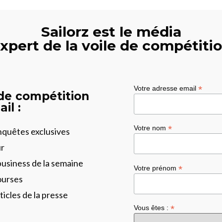
Sailorz est le média
xpert de la voile de compétiti
*
Votre adresse email
 de compétition
il :
*
Votre nom
enquêtes exclusives
ur
business de la semaine
*
Votre prénom
ourses
ticles de la presse
*
Vous êtes :