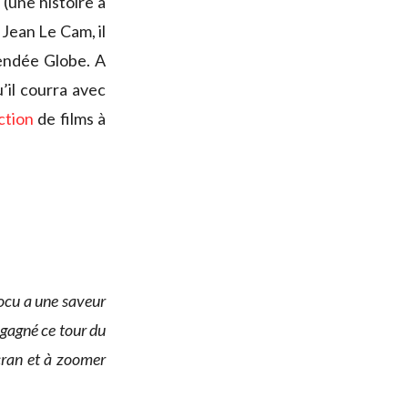
 (une histoire à
 Jean Le Cam, il
Vendée Globe. A
il courra avec
ction
de films à
docu a une saveur
 gagné ce tour du
écran et à zoomer