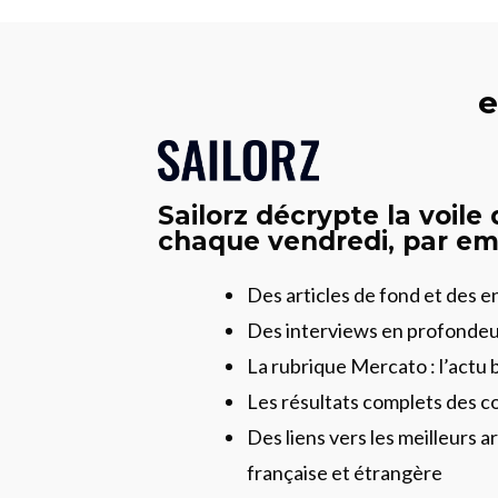
e
Sailorz décrypte la voile
chaque vendredi, par ema
Des articles de fond et des 
Des interviews en profonde
La rubrique Mercato : l’actu 
Les résultats complets des c
Des liens vers les meilleurs ar
française et étrangère