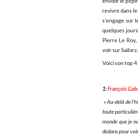
envoie le pépin
revivre dans l
s’engage sur l
quelques jour
Pierre Le Roy,
voir sur Sailorz.
Voici son top 4 
1:
François Gaba
« Au-delà de l’h
toute particuliè
monde que je nav
dedans pour voir 