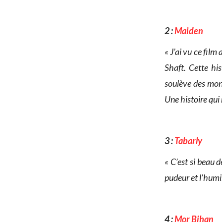
2 :
Maiden
« J’ai vu ce fil
Shaft. Cette his
soulève des mont
Une histoire qui 
3 :
Tabarly
« C’est si beau d
pudeur et l’humi
4 :
Mor Bihan