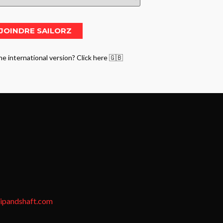
he international version? Click here 🇬🇧
tipandshaft.com