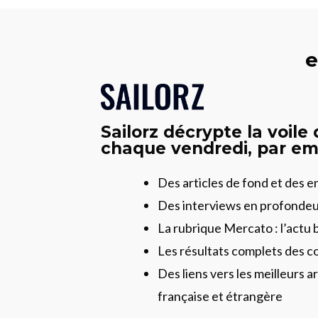
e
Sailorz décrypte la voile
chaque vendredi, par ema
Des articles de fond et des 
Des interviews en profonde
La rubrique Mercato : l’actu 
Les résultats complets des c
Des liens vers les meilleurs ar
française et étrangère