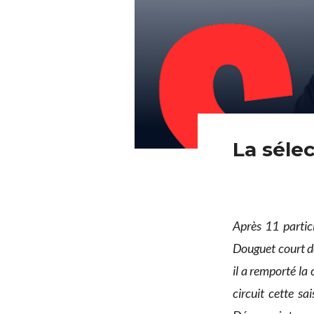
La séle
Après 11 partic
Douguet court d
il a remporté la
circuit cette s