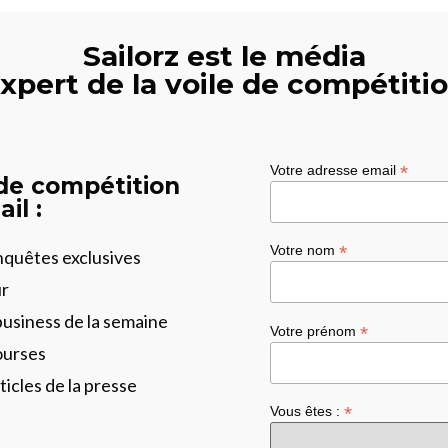
Sailorz est le média
xpert de la voile de compétiti
*
Votre adresse email
 de compétition
il :
*
Votre nom
enquêtes exclusives
ur
business de la semaine
*
Votre prénom
ourses
ticles de la presse
*
Vous êtes :