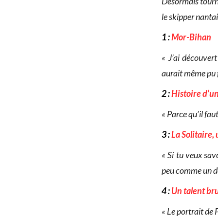
Désormais tourné
le skipper nantai
1 :
Mor-Bihan
« J’ai découvert
aurait même pu fi
2 :
Histoire d’u
« Parce qu’il fau
3 :
La Solitaire,
« Si tu veux savo
peu comme un dé
4 :
Un talent br
« Le portrait de 