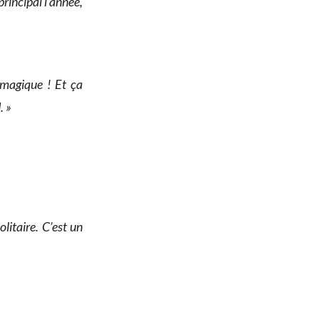
rincipal l’année,
t magique ! Et ça
. »
olitaire. C’est un