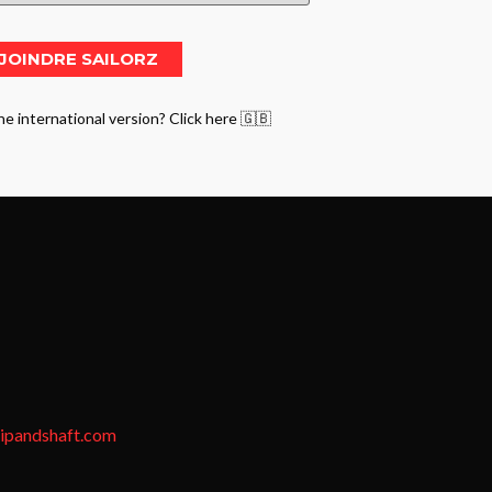
he international version? Click here 🇬🇧
tipandshaft.com