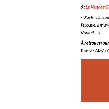
5 :
Le Vendée G
« J’ai fait pas
l’époque, il m’av
résultat… »
À retrouver su
Photo : Alexis