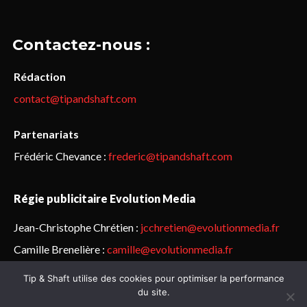
Contactez-nous :
Rédaction
contact@tipandshaft.com
Partenariats
Frédéric Chevance :
frederic@tipandshaft.com
Régie publicitaire Evolution Media
Jean-Christophe Chrétien :
jcchretien@evolutionmedia.fr
Camille Brenelière :
camille@evolutionmedia.fr
Tip & Shaft utilise des cookies pour optimiser la performance
© Sailorz 2015-2025. Tous droits réservés.
Mentions légales &
du site.
politique de confidentialité