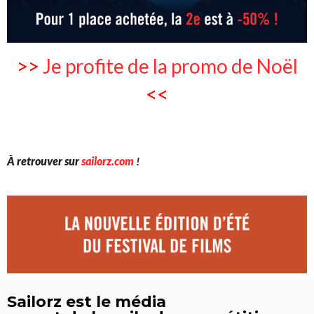
>>
Je profite de la promo de Noël
<<
À retrouver sur
sailorz.com
!
Sailorz est le média