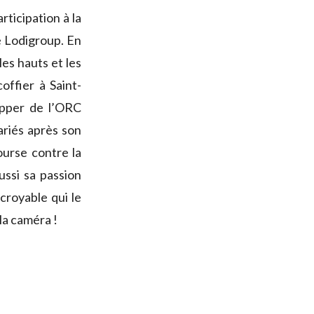
rticipation à la
 Lodigroup. En
les hauts et les
ffier à Saint-
ipper de l’ORC
ariés après son
ourse contre la
ussi sa passion
ncroyable qui le
 la caméra !