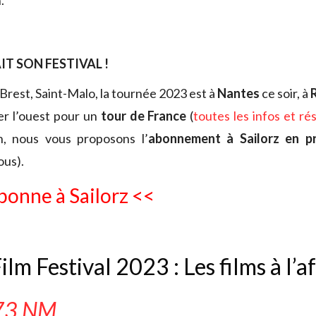
.
IT SON FESTIVAL !
Brest, Saint-Malo, la tournée 2023 est à
Nantes
ce soir, à
er l’ouest pour un
tour de France
(
toutes les infos et rés
n, nous vous proposons l’
abonnement à Sailorz en p
ous).
bonne à Sailorz <<
ilm Festival 2023 : Les films à l’a
73 NM