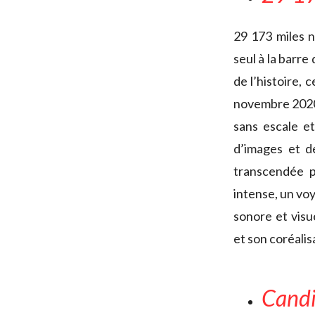
29 173 miles 
seul à la barre
de l’histoire, 
novembre 2020,
sans escale e
d’images et d
transcendée p
intense, un vo
sonore et visu
et son coréali
Candi