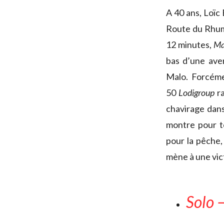
A 40 ans, Loïc 
Route du Rhum
12 minutes,
Ma
bas d’une ave
Malo. Forcéme
50
Lodigroup
ra
chavirage dans
montre pour to
pour la pêche, 
mène à une vict
Solo –