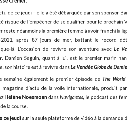
isse Crémer
.
ctu de ce jeudi – elle a été débarquée par son sponsor B
té risque de l’empêcher de se qualifier pour le prochain
r reste néanmoins la première femme à avoir franchi la lig
0-2021, après 87 jours de mer, battant le record dé
que-là. L’occasion de revivre son aventure avec
Le Ve
r
. Damien Seguin, quant à lui, est le premier marin han
e, son histoire est à revivre dans
Le Vendée Globe de Damie
e semaine également le premier épisode de
The World 
le magazine d’actu de la voile internationale, produit par
ez
Hélène Noesmoen
dans
Navigantes,
le podcast des fe
de la course.
s ce jeudi
sur la seule plateforme de vidéo à la demande d