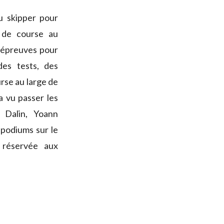
u skipper pour
 de course au
d’épreuves pour
des tests, des
urse au large de
a vu passer les
e Dalin, Yoann
podiums sur le
t réservée aux