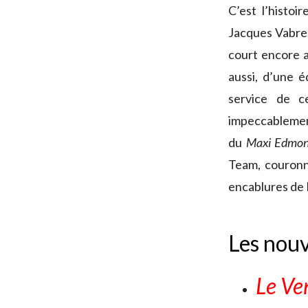
C’est l’histoi
Jacques Vabre,
court encore a
aussi, d’une 
service de c
impeccablement
du
Maxi Edmon
Team, couronn
encablures de 
Les nouv
Le Ve