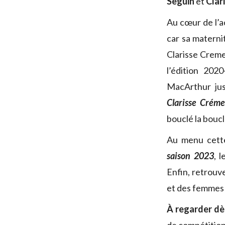
Seguin
et
Clar
Au cœur de l’a
car sa materni
Clarisse Creme
l’édition 202
MacArthur jus
Clarisse Créme
bouclé la boucl
Au menu cett
saison 2023
, 
Enfin, retrouv
et des femmes 
À regarder dè