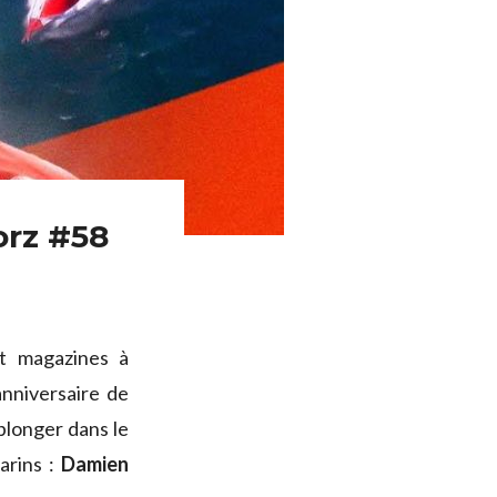
orz #58
t magazines à
anniversaire de
plonger dans le
arins :
Damien