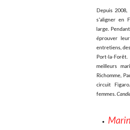
Depuis 2008, 
s’aligner en
large. Pendant
éprouver leur
entretiens, des
Port-la-Forêt.
meilleurs mar
Richomme, Pau
circuit Figar
femmes.
Candid
Marin