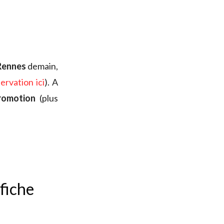
Rennes
demain,
ervation ici
). A
romotion
(plus
ffiche