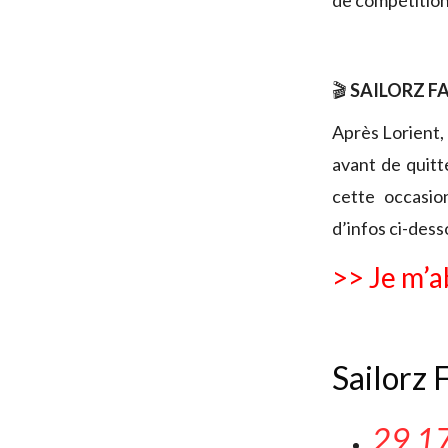
de compétition
🎬
SAILORZ FA
Après Lorient, 
avant de quitt
cette occasio
d’infos ci-dess
>> Je m’a
Sailorz F
29 1