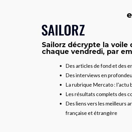
e
Sailorz décrypte la voile
chaque vendredi, par ema
Des articles de fond et des 
Des interviews en profonde
La rubrique Mercato : l’actu 
Les résultats complets des c
Des liens vers les meilleurs ar
française et étrangère