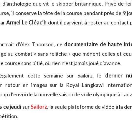
d’anthologie que vit le skipper britannique. Privé de foi
rse, il conserve la tête de la course pendant près de 9 j
par
Armel Le Cléac’h
dont il parvient à rester au contact 
portrait d’Alex Thomson, ce
documentaire de haute int
ge au combat « sans relâche » que mènent celles et ceux
te course sans pitié, où rien n’est jamais joué d’avance.
également cette semaine sur Sailorz, le
dernier n
n retour en images sur la Royal Langkawi Internatio
coup d’envoi de la nouvelle saison de voile olympique à Lan
s ce jeudi
sur
Sailorz
, la seule plateforme de vidéo à la d
pétition.