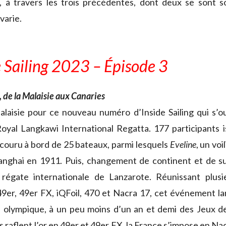
 à travers les trois précédentes, dont deux se sont s
varie.
e Sailing 2023 – Épisode 3
 de la Malaisie aux Canaries
alaisie pour ce nouveau numéro d’Inside Sailing qui s’o
Royal Langkawi International Regatta. 177 participants 
 couru à bord de 25 bateaux, parmi lesquels
Eveline
, un voi
hanghai en 1911. Puis, changement de continent et de s
régate internationale de Lanzarote. Réunissant plusi
49er, 49er FX, iQFoil, 470 et Nacra 17, cet événement la
e olympique, à un peu moins d’un an et demi des Jeux de
 raflent l’or en 49er et 49er FX, la France s’impose en Nac