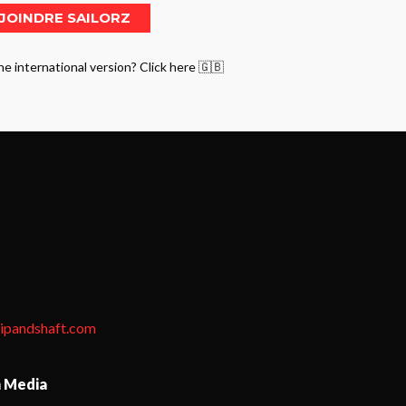
he international version? Click here 🇬🇧
tipandshaft.com
n Media