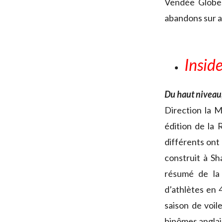
Vendée Globe,
abandons sur a
Insid
Du haut niveau,
Direction la M
édition de la 
différents ont
construit à S
résumé de la 
d’athlètes en 
saison de voil
binômes anglais