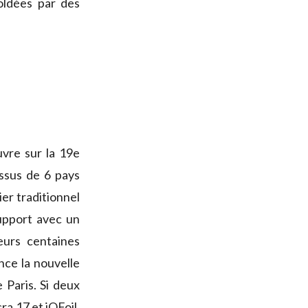
oldées par des
uvre sur la 19e
issus de 6 pays
lier traditionnel
upport avec un
eurs centaines
nce la nouvelle
 Paris. Si deux
ra 17 et iQFoil,