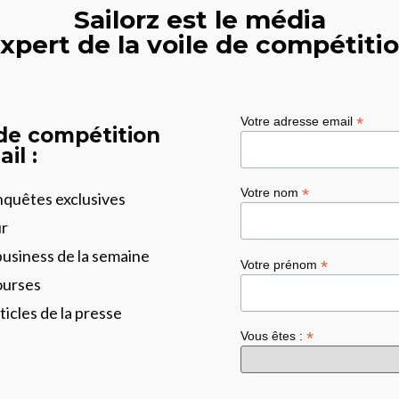
Sailorz est le média
xpert de la voile de compétiti
*
Votre adresse email
 de compétition
il :
*
Votre nom
enquêtes exclusives
ur
business de la semaine
*
Votre prénom
ourses
ticles de la presse
*
Vous êtes :