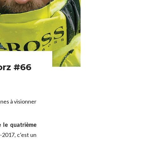
orz #66
nes à visionner
e le quatrième
6-2017, c’est un