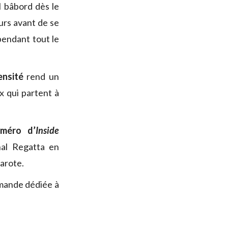
l bâbord dès le
ours avant de se
pendant tout le
ensité
rend un
 qui partent à
uméro d’
Inside
nal Regatta en
zarote.
emande dédiée à