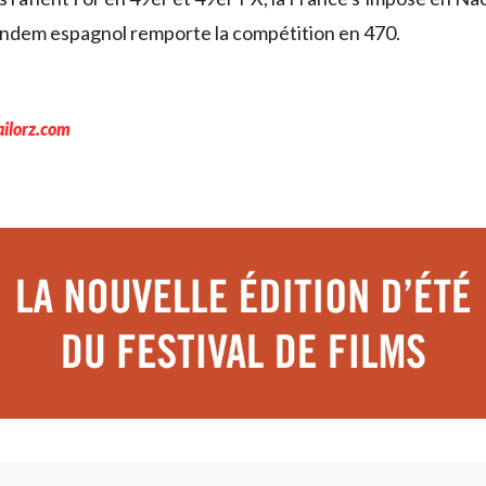
andem espagnol remporte la compétition en 470.
ailorz.com