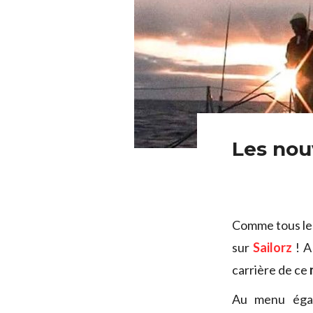
Les nou
Comme tous les
sur
Sailorz
! 
carrière de ce
Au menu égal