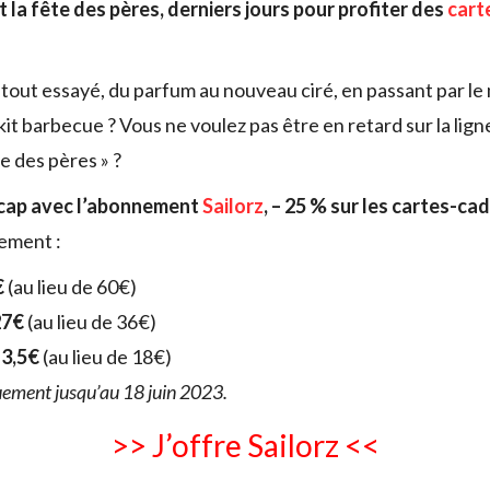
 la fête des pères, derniers jours pour profiter des
cart
tout essayé, du parfum au nouveau ciré, en passant par le
 kit barbecue ? Vous ne voulez pas être en retard sur la lig
e des pères » ?
 cap avec l’abonnement
Sailorz
, – 25 % sur les cartes-ca
ement :
€
(au lieu de 60€)
27€
(au lieu de 36€)
13,5€
(au lieu de 18€)
uement jusqu’au 18 juin 2023.
>> J’offre Sailorz <<