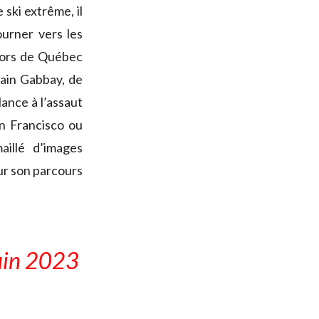
 ski extrême, il
ourner vers les
 lors de Québec
lain Gabbay, de
ance à l’assaut
n Francisco ou
illé d’images
sur son parcours
juin 2023