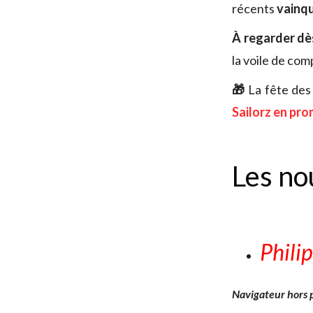
récents
vainqu
À regarder
dès
la voile de com
🎁
La fête des
Sailorz en pr
Les no
Phili
Navigateur hors p