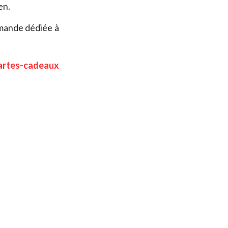
en.
emande dédiée à
artes-cadeaux