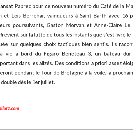
ransat Paprec pour ce nouveau numéro du Café de la Mar
n et Loïs Berrehar, vainqueurs à Saint-Barth avec 16 p
leurs poursuivants, Gaston Morvan et Anne-Claire Le
f
revient sur la lutte de tous les instants que s’est livré l
ouée sur quelques choix tactiques bien sentis. Ils racon
 la vie à bord du Figaro Beneteau 3, un bateau dur
portant dans les alizés. Des conditions a priori assez élo
reront pendant le Tour de Bretagne à la voile, la prochain
double dès le 1er juillet.
ailorz.com