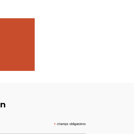
on
*
champs obligatoires