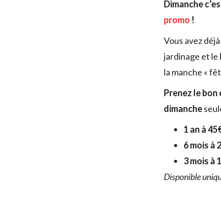
Dimanche c’est
promo
!
Vous avez déjà 
jardinage et le
la manche « fêt
Prenez le bon
dimanche
seul
1 an à 45
6 mois à 
3 mois à 
Disponible uniq