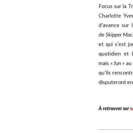
Focus sur la T
Charlotte Yve
d’avance sur 
de
Skipper Maci
et qui s’est j
quotidien et
mais «
fun
» au 
qu’ils rencont
disputeront en 
À retrouver sur
s