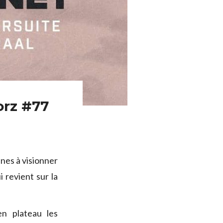
orz #77
nes à visionner
i revient sur la
en plateau les