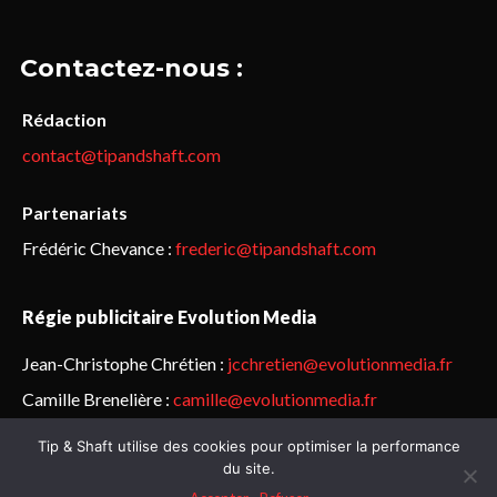
Contactez-nous :
Rédaction
contact@tipandshaft.com
Partenariats
Frédéric Chevance :
frederic@tipandshaft.com
Régie publicitaire Evolution Media
Jean-Christophe Chrétien :
jcchretien@evolutionmedia.fr
Camille Brenelière :
camille@evolutionmedia.fr
Tip & Shaft utilise des cookies pour optimiser la performance
© Sailorz 2015-2025. Tous droits réservés.
Mentions légales &
du site.
politique de confidentialité