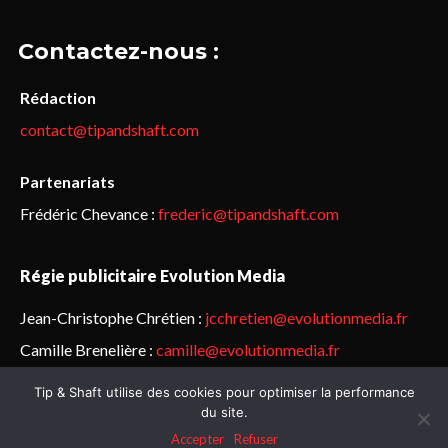
Contactez-nous :
Rédaction
contact@tipandshaft.com
Partenariats
Frédéric Chevance :
frederic@tipandshaft.com
Régie publicitaire Evolution Media
Jean-Christophe Chrétien :
jcchretien@evolutionmedia.fr
Camille Brenelière :
camille@evolutionmedia.fr
Tip & Shaft utilise des cookies pour optimiser la performance
© Sailorz 2015-2025. Tous droits réservés.
Mentions légales &
du site.
politique de confidentialité
Accepter
Refuser