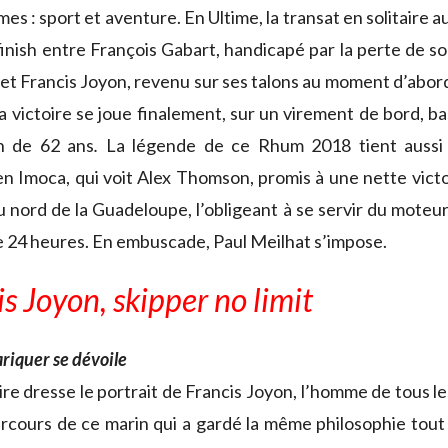
es : sport et aventure. En Ultime, la transat en solitaire a
inish entre François Gabart, handicapé par la perte de so
 et Francis Joyon, revenu sur ses talons au moment d’abord
 victoire se joue finalement, sur un virement de bord, ba
n de 62 ans
.
La légende de ce Rhum 2018 tient aussi 
 en Imoca, qui voit Alex Thomson, promis à une nette victo
 nord de la Guadeloupe, l’obligeant à se servir du moteur,
e 24 heures. En embuscade, Paul Meilhat s’impose.
s Joyon, skipper no limit
riquer se dévoile
e dresse le portrait de Francis Joyon, l’homme de tous le
rcours de ce marin qui a gardé la même philosophie tout