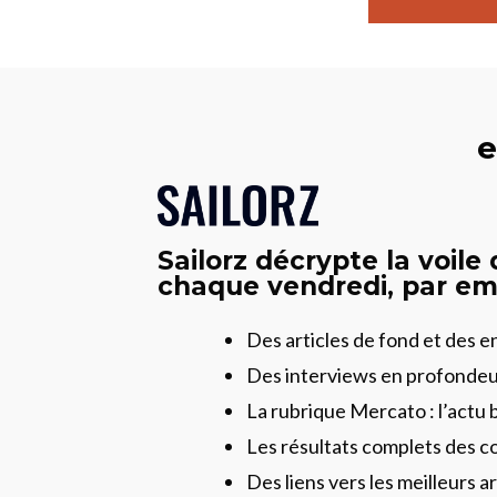
e
Sailorz décrypte la voile
chaque vendredi, par ema
Des articles de fond et des 
Des interviews en profonde
La rubrique Mercato : l’actu 
Les résultats complets des c
Des liens vers les meilleurs ar