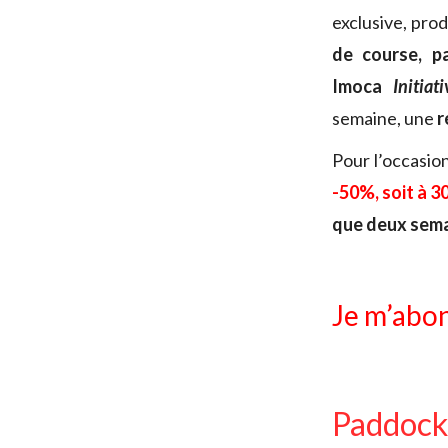
exclusive, pro
de course, pa
Imoca
Initia
semaine, une
r
Pour l’occasio
-50%, soit à 3
que deux semai
Je m’abon
Paddock,