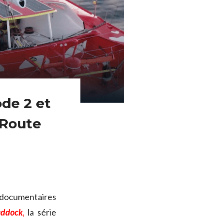
ode 2 et
a Route
s documentaires
addock
,
la série