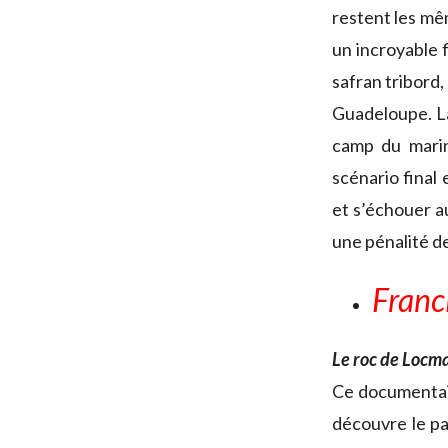
restent les mêm
un incroyable f
safran tribord,
Guadeloupe. La
camp du mari
scénario final
et s’échouer au
une pénalité d
Franci
Le roc de Locma
Ce documentair
découvre le pa