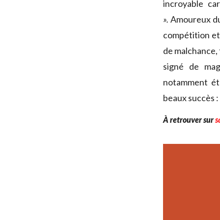
incroyable car
».
Amoureux du
compétition et 
de malchance, f
signé de magn
notamment été
beaux succès :
À retrouver sur
s