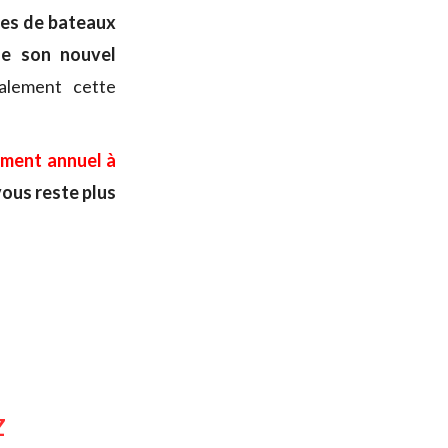
tes de bateaux
e son nouvel
alement cette
ement annuel à
 vous reste plus
z