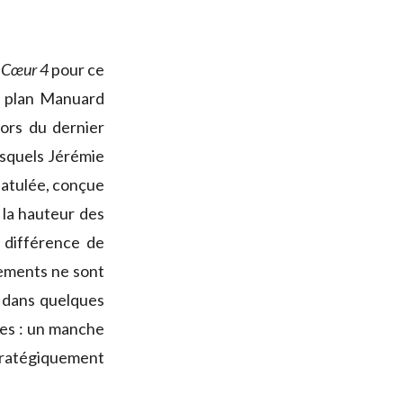
s Cœur 4
pour ce
e plan Manuard
lors du dernier
squels Jérémie
spatulée, conçue
 la hauteur des
 différence de
ements ne sont
t dans quelques
les : un manche
tratégiquement