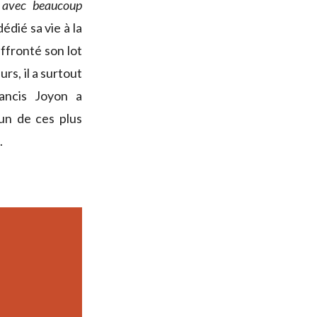
 avec beaucoup
édié sa vie à la
affronté son lot
rs, il a surtout
rancis Joyon a
un de ces plus
.