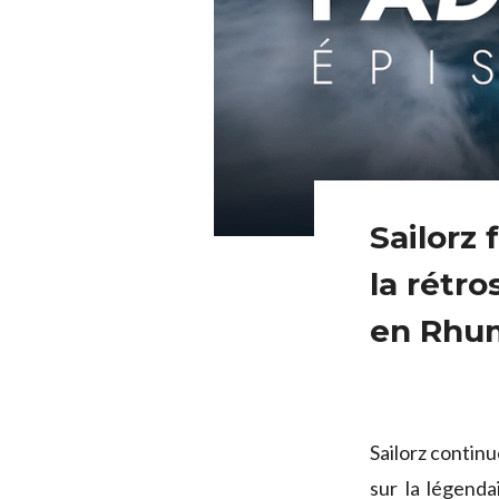
Sailorz
la rétro
en Rhum
Sailorz contin
sur la légend