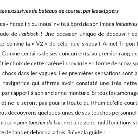
ites exclusives de bateaux de course, par les skippers
s « herself » qui nous invite à bord de son Imoca
Initiative
sode de
Paddock
! Une occasion unique de découvrir c
te comme la « V2 » de celui que skippait Armel Tripon 
 Comme certains de ses concurrents, au premier rang de
ait le choix de cette carène innovante en forme de scow, 
es chocs dans les vagues. Les premières sensations sont à
a navigatrice qui affirme avoir constaté une très nette
par rapport à son ancienne monture. Si tous les aménag
 et ne le seront pas pour la Route du Rhum qu’elle cour
nous découvrons quelques-unes de ses touches personnel
ambou
« pour toucher du bois »
et une zone multifonctions s
re dedans et dehors à la fois. Suivez la guide !