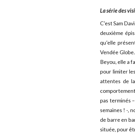
La série des vis
C’est Sam Davie
deuxième épi
qu’elle présen
Vendée Globe.
Beyou, elle a f
pour limiter l
attentes de l
comportement 
pas terminés –
semaines ! -, 
de barre en b
située, pour êt