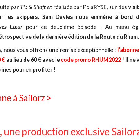
duite par
Tip & Shaft
et réalisée par PolaRYSE, sur des
visi
r les skippers.
Sam Davies nous emmène à bord d
tives Cœur
pour ce deuxième épisode ! Au menu ég
étrospective de la dernière édition de la Route du Rhum.
n, nous vous offrons une remise exceptionnelle :
l’abonn
0 €
au lieu de 60 € avec le
code promo
RHUM2022
! Il ne
nes pour en profiter !
ne à Sailorz >
 une production exclusive Sailor