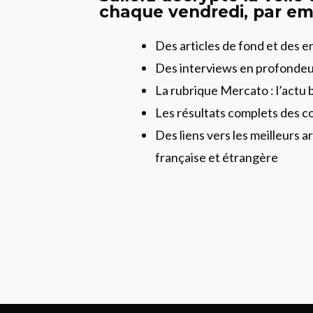
chaque vendredi, par ema
Des articles de fond et des 
Des interviews en profonde
La rubrique Mercato : l’actu 
Les résultats complets des c
Des liens vers les meilleurs ar
française et étrangère