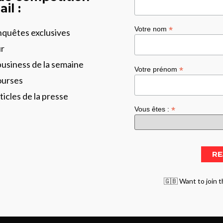
il :
*
Votre nom
enquêtes exclusives
ur
business de la semaine
*
Votre prénom
ourses
ticles de la presse
*
Vous êtes :
🇬🇧 Want to join t