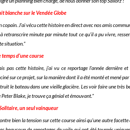
algré un planning bien chargé, de nous donner son
top Sailorz !
uit blanche sur le Vendée Globe
n copain. J’ai vécu cette histoire en direct avec nos amis communs
 à retranscrire minute par minute tout ce qu’il a pu vivre, resse
te situation.”
e temps d’une course
is pas cette histoire, j’ai vu ce reportage l’année dernière e
luciné sur ce projet, sur la manière dont il a été monté et mené par
ruit le bateau dans une vieille glacière. Les voir faire une très b
 Peter Blake, je trouve ça génial et émouvant.”
 Solitaire, un seul vainqueur
ntre bien la tension sur cette course ainsi qu’une autre facette d
 pas beaucoup de reportages de voile qui ont été tournés unique