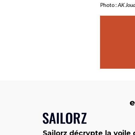
Photo :
AK Jou
e
Sailorz décrypte la voile