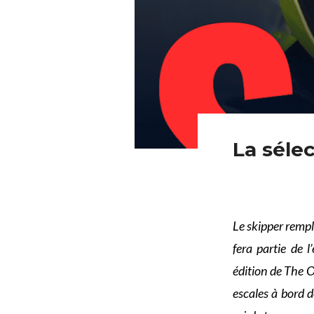
La séle
Le skipper remp
fera partie de 
édition de The O
escales à bord d