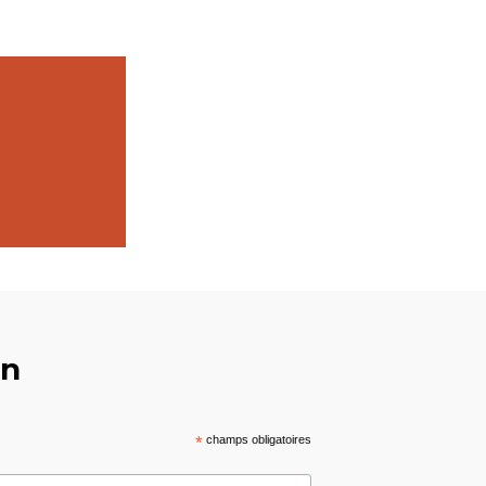
on
*
champs obligatoires