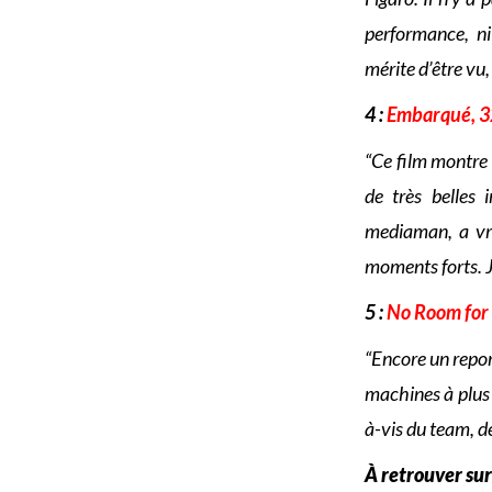
performance, ni
mérite d’être vu,
4 :
Embarqué, 32
“Ce film montre
de très belles 
mediaman, a vra
moments forts. J
5 :
No Room for 
“Encore un repor
machines à plus 
à-vis du team, de
À retrouver su