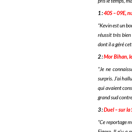
pris le temps, m
1 :
40S – 09E, n
“Kevin est un bo
réussit très bien
dont il a géré cet
2 :
Mor Bihan, l
“Je ne connaissa
surpris. J’ai hal
qui avaient const
grand sud contre
3 :
Duel – sur la
“Ce reportage mo
Figaro. Il n’y a