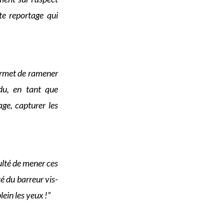
te reportage qui
ermet de ramener
adu, en tant que
ge, capturer les
ulté de mener ces
é du barreur vis-
lein les yeux !”