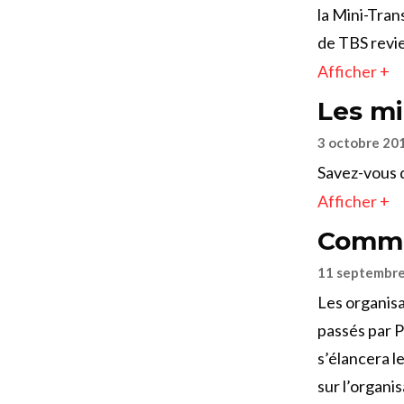
la Mini-Tran
de TBS revie
Afficher +
Les mi
3 octobre 20
Savez-vous 
Afficher +
Commen
11 septembr
Les organisa
passés par P
s’élancera l
sur l’organis