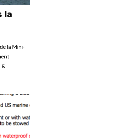
 la
de la Mini-
ment
p &