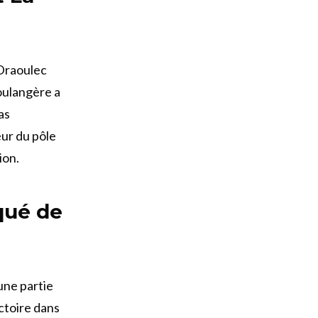
 Draoulec
Boulangère a
as
eur du pôle
ion.
qué de
une partie
ictoire dans