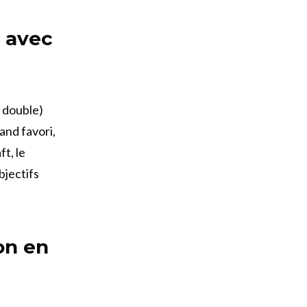
n avec
n double)
and favori,
t, le
bjectifs
on en