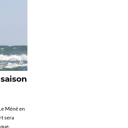
 saison
n Le Méné en
rt sera
ique.