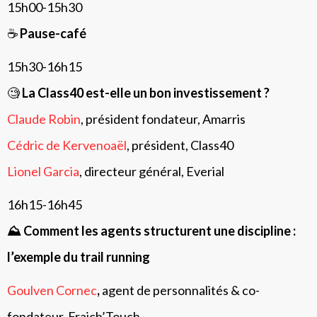
15h00-15h30
☕️
Pause-café
15h30-16h15
🧐
La Class40 est-elle un bon investissement ?
Claude Robin
, président fondateur, Amarris
Cédric de Kervenoaël
, président, Class40
Lionel Garcia
, directeur général, Everial
16h15-16h45
⛰️ Comment les agents structurent une discipline :
l’exemple du trail running
Goulven Cornec
,
agent de personnalités & co-
fondateur, Fraich’Touch