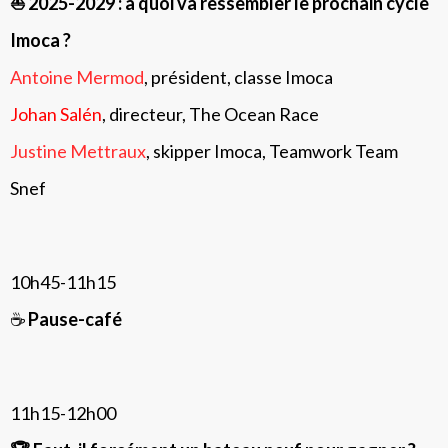
⛵️ 2025-2029 : à quoi va ressembler le prochain cycle
Imoca ?
Antoine Mermod
, président, classe Imoca
Johan Salén
, directeur, The Ocean Race
Justine Mettraux
, skipper Imoca, Teamwork Team
Snef
10h45-11h15
☕️
Pause-café
11h15-12h00