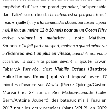
empêché d’utiliser son grand gennaker, indispensable
dans l’alizé, sur un bord.
« Le bateau est un peu jeune
(mis à
l’eau en juillet),
il y a forcément des choses qui cassent, pour
moi, il faut
au moins 12 à 18 mois pour qu’un Ocean Fifty
arrive vraiment à maturité
« ,
note Matthieu
Souben.
« Ça fait partie du sport, mais on a quand même vu
qu’
Edenred
avait un plus en vitesse
, quand ils ont voulu
accélérer, ils sont vite passés devant »
, ajoute Erwan
Tabarly.A l’arrivée, c’est
Viabilis Océans
(Baptiste
Hulin/Thomas Rouxel) qui s’est imposé
, avec 17
minutes d’avance sur
Wewise
(Pierre Quiroga/Gaston
Morvan) et 27 sur
Le Rire Médecin-Lamotte
(Luke
Berry/Antoine Joubert), des bateaux mis à l’eau en
2017 pour les deux premiers (plans VPLP), en 2009