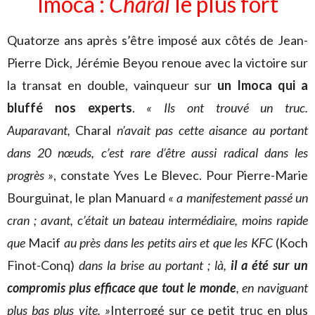
Imoca :
Charal
le plus fort
Quatorze ans après s’être imposé aux côtés de Jean-
Pierre Dick, Jérémie Beyou renoue avec la victoire sur
la transat en double, vainqueur sur
un Imoca qui a
bluffé nos experts
.
« Ils ont trouvé un truc.
Auparavant,
Charal
n’avait pas cette aisance au portant
dans 20 nœuds, c’est rare d’être aussi radical dans les
progrès »
, constate Yves Le Blevec. Pour Pierre-Marie
Bourguinat, le plan Manuard
« a manifestement passé un
cran ; avant, c’était un bateau intermédiaire, moins rapide
que
Macif
au près dans les petits airs et que les KFC
(Koch
Finot-Conq)
dans la brise au portant ; là,
il a été sur un
compromis plus efficace que tout le monde
, en naviguant
plus bas plus vite. »
Interrogé sur ce petit truc en plus