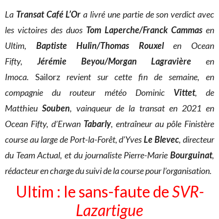
L
a
Transat Café L’Or
a livré une partie de son verdict avec
les victoires des duos
Tom Laperche/Franck Cammas
en
Ultim,
Baptiste Hulin/Thomas Rouxel
en Ocean
Fifty,
Jérémie Beyou/Morgan Lagravière
en
Imoca.
Sailorz
revient sur cette fin de semaine, en
compagnie du routeur météo Dominic
Vittet
, de
Matthieu
Souben
, vainqueur de la transat en 2021 en
Ocean Fifty, d’Erwan
Tabarly
, entraîneur au pôle Finistère
course au large de Port-la-Forêt, d’Yves
Le Blevec
, directeur
du Team Actual, et du journaliste Pierre-Marie
Bourguinat
,
rédacteur en charge du suivi de la course pour l’organisation.
Ultim : le sans-faute de
SVR-
Lazartigue