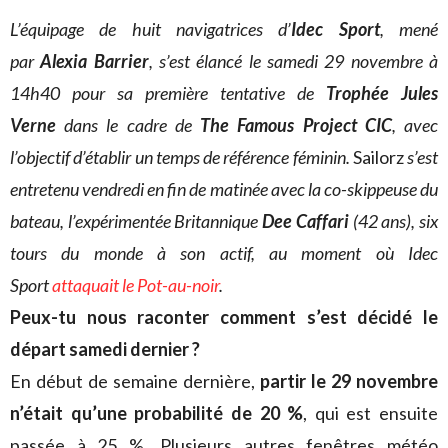
L’équipage de huit navigatrices d’
Idec Sport
, mené
par
Alexia Barrier
, s’est élancé le samedi 29 novembre à
14h40 pour sa première tentative de
Trophée Jules
Verne
dans le cadre de
The Famous Project CIC
, avec
l’objectif d’établir un temps de référence féminin.
Sailorz
s’est
entretenu vendredi en fin de matinée avec la co-skippeuse du
bateau, l’expérimentée Britannique
Dee Caffari
(42 ans), six
tours du monde à son actif, au moment où Idec
Sport
attaquait le Pot-au-noir
.
Peux-tu nous raconter comment s’est décidé le
départ samedi dernier ?
En début de semaine dernière,
partir le 29 novembre
n’était qu’une probabilité de 20 %
, qui est ensuite
passée à 25 %. Plusieurs autres fenêtres météo