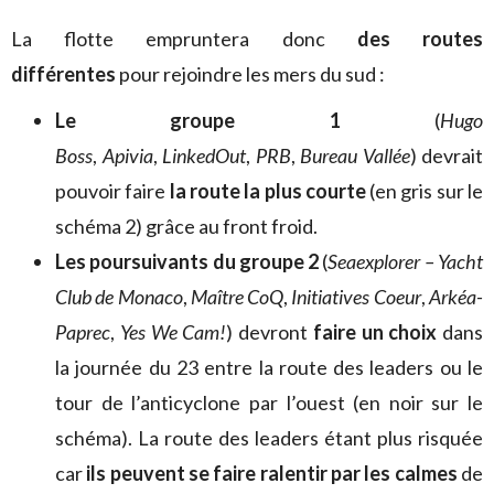
La flotte empruntera donc
des routes
différentes
pour rejoindre les mers du sud :
Le groupe 1
(
Hugo
Boss
,
Apivia
,
LinkedOut
,
PRB
,
Bureau Vallée
) devrait
pouvoir faire
la route la plus courte
(en gris sur le
schéma 2) grâce au front froid.
Les poursuivants du groupe 2
(
Seaexplorer – Yacht
Club de Monaco
,
Maître CoQ
,
Initiatives Coeur
,
Arkéa-
Paprec
,
Yes We Cam!
) devront
faire un choix
dans
la journée du 23 entre la route des leaders ou le
tour de l’anticyclone par l’ouest (en noir sur le
schéma). La route des leaders étant plus risquée
car
ils peuvent se faire ralentir par les calmes
de