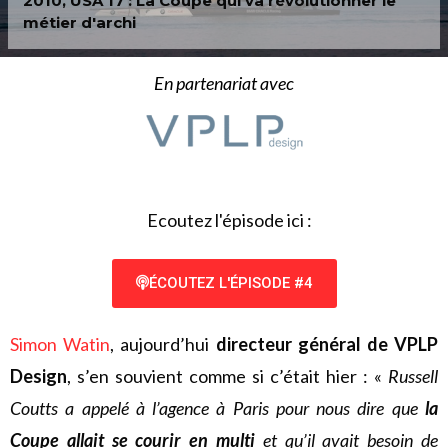
2010, USA 17 : La Coupe qui va révolutionner le
métier d'archi
En partenariat avec
Ecoutez l'épisode ici :
ÉCOUTEZ L'ÉPISODE #4
Simon Watin
,
aujourd’hui
directeur général de VPLP
Design
, s’en souvient comme si c’était hier : «
Russell
Coutts a appelé à l’agence à Paris pour nous dire que
la
Coupe allait se courir en multi
et qu’il avait besoin de