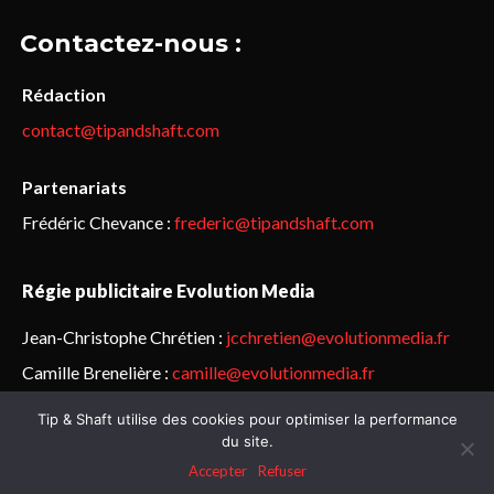
Contactez-nous :
Rédaction
contact@tipandshaft.com
Partenariats
Frédéric Chevance :
frederic@tipandshaft.com
Régie publicitaire Evolution Media
Jean-Christophe Chrétien :
jcchretien@evolutionmedia.fr
Camille Brenelière :
camille@evolutionmedia.fr
Tip & Shaft utilise des cookies pour optimiser la performance
© Sailorz 2015-2025. Tous droits réservés.
Mentions légales &
du site.
politique de confidentialité
Accepter
Refuser