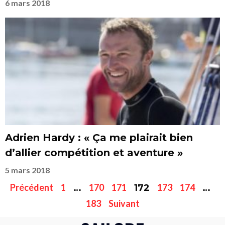
6 mars 2018
Adrien Hardy : « Ça me plairait bien
d’allier compétition et aventure »
5 mars 2018
Précédent
1
170
171
173
174
…
172
…
183
Suivant