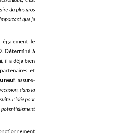
aire du plus gros
 important que je
e également le
0
. Déterminé à
 il a déjà bien
partenaires et
au neuf
, assure-
occasion, dans la
suite. L’idée pour
t potentiellement
 fonctionnement