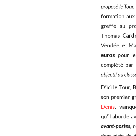
proposé le Tour, 
formation aux 
greffé au pro
Thomas
Cardr
Vendée, et M
euros
pour le
complété par 
objectif au clas
D’ici le Tour,
son premier gr
Denis
, vainq
qu’il aborde a
avant-postes
, 
dans plein de d