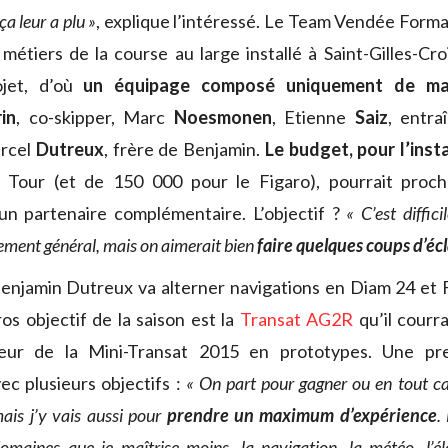
ça leur a plu »
, explique l’intéressé. Le Team Vendée Forma
métiers de la course au large installé à Saint-Gilles-Croi
jet, d’où
un équipage composé uniquement de mar
in
, co-skipper, Marc
Noesmonen
, Etienne
Saiz
, entr
arcel
Dutreux
, frère de Benjamin.
Le budget, pour l’inst
 Tour (et de 150 000 pour le Figaro), pourrait proc
un partenaire complémentaire. L’objectif ?
« C’est diffic
sement général, mais on aimerait bien
faire quelques coups d’écl
 Benjamin Dutreux va alterner navigations en Diam 24 et 
os objectif de la saison est la
Transat AG2R
qu’il courr
ueur de la Mini-Transat 2015 en prototypes. Une pre
vec plusieurs objectifs :
« On part pour gagner ou en tout c
mais j’y vais aussi pour
prendre un maximum d’expérience
.
omaines que je maîtrise moins, la navigation, la météo, l’éle