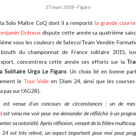
27 mars 2018
–
Figaro
la Solo Maître CoQ dont il a remporté
la grande course
enjamin Dutreux
dispute cette année sa quatrième saison
xième sous les couleurs de Sateco/Team Vendée Formatio
bizuth du championnat de France solitaire 2015, issu
sport, concentrera cette année ses efforts sur la
Tra
la Solitaire Urgo Le Figaro
. Un choix lié en bonne parti
lement le
Tour Voile
en Diam 24, ainsi que les courses 
ra pas sur l’AG2R).
r est venue d’un concours de circonstances : un de mes
od
est venu me voir pour me demander de réfléchir à un progra
nter sa notoriété. Après réflexion, venant de la filière multicoqu
24 est très relevé, un aspect important pour moi pour progre