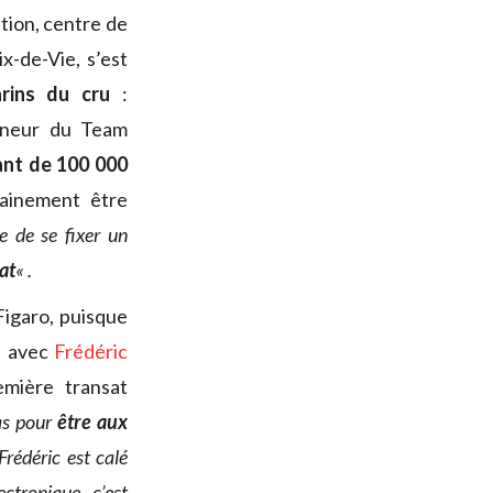
tion, centre de
x-de-Vie, s’est
ins du cru
:
aîneur du Team
ant de 100 000
hainement être
ile de se fixer un
at
« .
Figaro, puisque
a avec
Frédéric
mière transat
as pour
être aux
 Frédéric est calé
ctronique, c’est