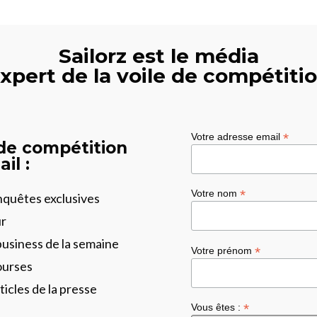
Sailorz est le média
xpert de la voile de compétiti
*
Votre adresse email
 de compétition
il :
*
Votre nom
enquêtes exclusives
ur
business de la semaine
*
Votre prénom
ourses
ticles de la presse
*
Vous êtes :