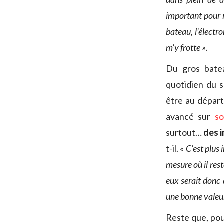
important pour m
bateau, l’électr
m’y frotte »
.
Du gros batea
quotidien du s
être au départ
avancé sur
so
surtout…
des i
t-il.
« C’est plus
mesure où il rest
eux serait donc 
une bonne valeur
Reste que, pou