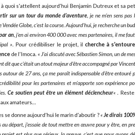
e à quoi s’attellent aujourd’hui Benjamin Dutreux et sa pe
rtir sur un tour du monde d’aventure
, je ne m’en sens pas l
le Vendée Globe, c’est la course. Aujourd’hui, je recherche un bu
 par an
, j’en ai environ 400 000 avec mes partenaires, il me fau
ipal »
. Pour crédibiliser le projet, il
cherche à s’entoure
ience
de l’Imoca.
« J’ai discuté avec Sébastien Simon, un de mes
nt dit que c’était un atout majeur d’être accompagné par Vince
s autour de 27 ans, ça me paraît indispensable d’être entouré 
crédibilité pour les partenaires et m’apporte son expérience po
les.
Ce soutien peut être un élément déclencheur
«
. Reste
is aux amateurs…
s se donne aujourd’hui le marin d’aboutir ?
«
Je dirais 100%
ois au départ, j’essaie de tout mettre en œuvre pour y être, en pr
projet est plus que sérieux, la preuve, c’est que nous avons 