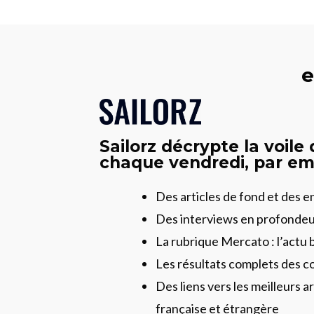
e
Sailorz décrypte la voile
chaque vendredi, par ema
Des articles de fond et des 
Des interviews en profonde
La rubrique Mercato : l’actu 
Les résultats complets des c
Des liens vers les meilleurs ar
française et étrangère