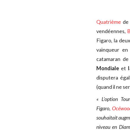
Quatrième
de 
vendéennes,
B
Figaro, la deu
vainqueur en 
catamaran de 
Mondiale
et
disputera éga
(quand il ne se
« L’option Tou
Figaro,
Océwo
souhaitait augme
niveau en Diam 