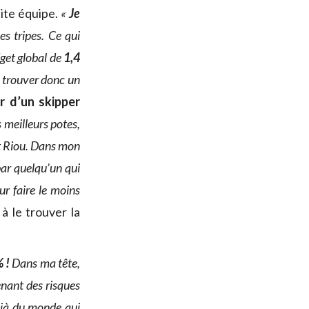
tite équipe.
«
Je
es tripes. Ce qui
dget global de
1,4
t trouver donc un
r d’un skipper
 meilleurs potes,
nt Riou. Dans mon
par quelqu’un qui
ur faire le moins
 à le trouver la
 !
Dans ma tête,
enant des risques
déjà du monde qui