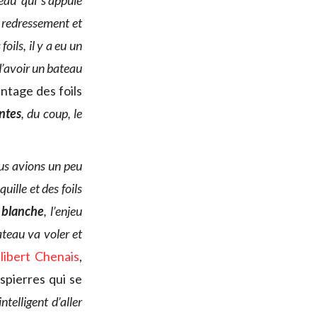
eau qui s’appuie
e redressement et
foils, il y a eu un
t d’avoir un bateau
ntage des foils
antes
, du coup, le
us avions un peu
uille et des foils
e blanche
, l’enjeu
teau va voler et
libert Chenais
,
spierres qui se
ntelligent d’aller