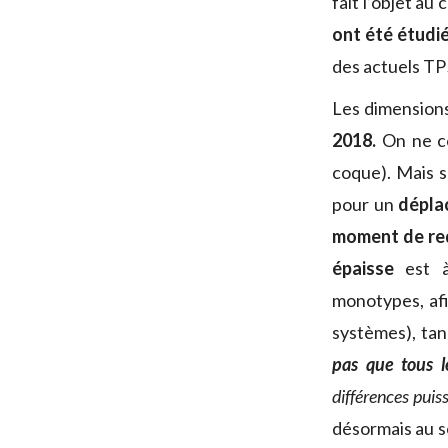
fait l’objet a
ont été étudi
des actuels TP5
Les dimensions
2018.
On ne co
coque). Mais s
pour un
dépla
moment de re
épaisse
est à
monotypes, afin
systèmes), tan
pas que tous 
différences puis
désormais au s