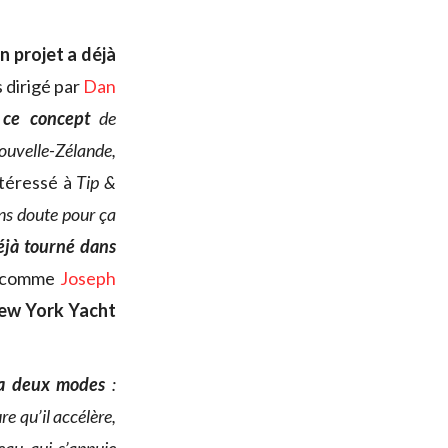
n projet a déjà
 dirigé par
Dan
 ce concept
de
Nouvelle-Zélande,
ntéressé à
Tip &
ans doute pour ça
éjà tourné dans
ui comme
Joseph
ew York Yacht
 a deux modes
:
re qu’il accélère,