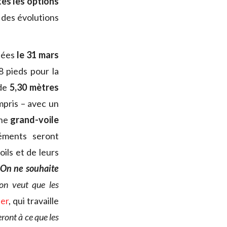
es les options
 des évolutions
tées
le 31 mars
8 pieds pour la
 de
5,30 mètres
pris – avec un
une
grand-voile
éments seront
oils et de leurs
On ne souhaite
on veut que les
er
, qui travaille
eront à ce que les