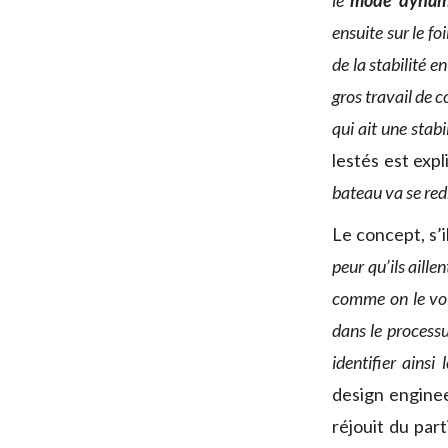
le
mode dynam
ensuite sur le f
de la stabilité e
gros travail de 
qui ait une stabil
lestés est exp
bateau va se redr
Le concept, s’
peur qu’ils aille
comme on le voi
dans le process
identifier ainsi 
design engine
réjouit du part