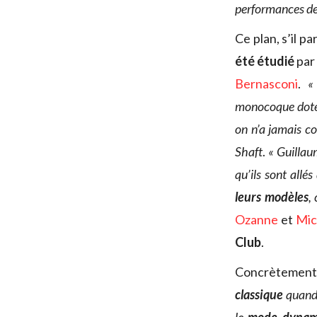
performances de
Ce plan, s’il p
été étudié
par
Bernasconi
.
«
monocoque doté d
on n’a jamais co
Shaft
.
« Guillau
qu’ils sont allés
leurs modèles
,
Ozanne
et
Mic
Club
.
Concrètement
classique
quand 