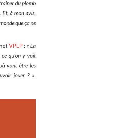
 traîner du plomb
. Et, à mon avis,
e-monde que ça ne
inet
VPLP
:
« La
 ce qu’on y voit
où vont être les
uvoir jouer ? »
.