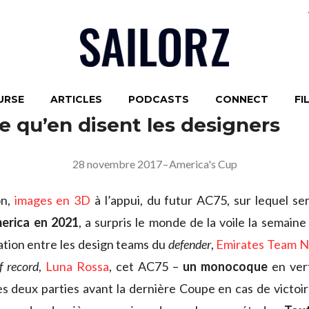
URSE
ARTICLES
PODCASTS
CONNECT
FI
e qu’en disent les designers
28 novembre 2017
–
America's Cup
on,
images en 3D
à l’appui, du futur AC75, sur lequel se
erica en 2021
, a surpris le monde de la voile la semaine
ation entre les design teams du
defender
,
Emirates Team 
f record
,
Luna Rossa
, cet AC75 –
un monocoque
en ver
es deux parties avant la dernière Coupe en cas de victoir