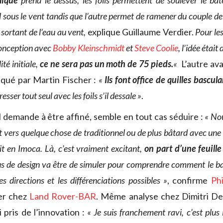
ique
prend le dessus, les foils permettent de soulever le bat
oil sous le vent tandis que l’autre permet de ramener du couple d
n sortant de l’eau au vent,
explique Guillaume Verdier.
Pour les 
conception avec
Bobby Kleinschmidt
et
Steve Coolie
, l’idée étai
ité initiale,
ce ne sera pas un moth de 75 pieds.
«
L’autre ava
liqué par Martin Fischer :
«
Ils font office de quilles bascul
esser tout seul avec les foils s’il dessale »
.
il demande à être affiné, semble en tout cas séduire :
« No
nt vers quelque chose de traditionnel ou de plus bâtard avec une q
t en Imoca. Là, c’est vraiment excitant,
on part d’une feuill
us de design va être de simuler pour comprendre comment le ba
les directions et les différenciations possibles »
, confirme
Phi
er chez
Land Rover-BAR
. Même analyse chez Dimitri De
i pris de l’innovation :
« Je suis franchement ravi, c’est plus i