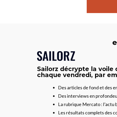
e
Sailorz décrypte la voile
chaque vendredi, par ema
Des articles de fond et des 
Des interviews en profonde
La rubrique Mercato : l’actu 
Les résultats complets des c