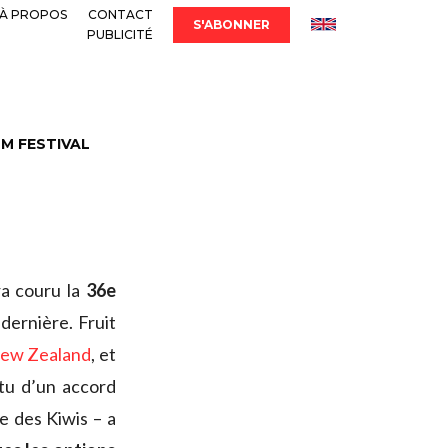
À PROPOS
CONTACT
S'ABONNER
PUBLICITÉ
LM FESTIVAL
ra couru la
36e
 dernière. Fruit
New Zealand
, et
tu d’un accord
e des Kiwis – a