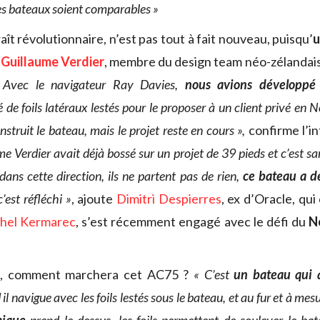
s bateaux soient comparables »
araît révolutionnaire, n’est pas tout à fait nouveau, puisqu’
u
Guillaume Verdier
, membre du design team néo-zélandais
 Avec le navigateur Ray Davies,
nous avions développé
e foils latéraux lestés pour le proposer à un client privé en 
nstruit le bateau, mais le projet reste en cours »,
confirme l’i
me Verdier avait déjà bossé sur un projet de 39 pieds et c’est s
 dans cette direction, ils ne partent pas de rien,
ce bateau a d
 c’est réfléchi »
, ajoute
Dimitri Despierres
, ex d’Oracle, q
hel Kermarec
, s’est récemment engagé avec le défi du
N
, comment marchera cet AC75 ?
« C’est
un bateau qui
il navigue avec les foils lestés sous le bateau, et au fur et à mesu