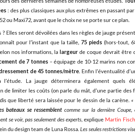
u cours des dernières semaines de nombreuses études.
Tout
ées
: des plus classiques aux plus extrêmes en passant par
2 ou Maxi72, avant que le choix ne se porte sur ce plan.
 ? Elles seront dévoilées dans les règles de jauge présen
nnaît pour l’instant que la taille,
75 pieds
(hors-tout, 6
elon nos informations, la
largeur
de coque devrait être
cement de 7 tonnes
– équipage de 10-12 marins non com
dressement de 45 tonnes/mètre
. Enfin l’éventualité d’
 l’étude. La jauge déterminera également quels él
 de limiter les coûts (on parle du mât, d’une partie des f
dis que liberté sera laissée pour le dessin de la carène.
«
les bateaux se ressemblent
comme sur la dernière Coupe, 
sent se voir, pas seulement des experts
, explique
Martin Fisch
ein du design team de Luna Rossa.
Les seules restrictions vis