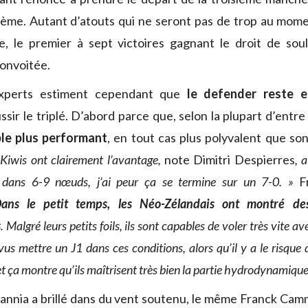
tième. Autant d’atouts qui ne seront pas de trop au mome
e, le premier à sept victoires gagnant le droit de soul
convoitée.
xperts estiment cependant que
le defender reste e
sir le triplé. D’abord parce que, selon la plupart d’entre
ble plus performant
, en tout cas plus polyvalent que son
 Kiwis ont clairement l’avantage,
note Dimitri Despierres
, 
dans 6-9 nœuds, j’ai peur ça se termine sur un 7-0. »
F
ans le petit temps, les Néo-Zélandais ont montré de
s
. Malgré leurs petits foils, ils sont capables de voler très vite ave
vus mettre un J1 dans ces conditions, alors qu’il y a le risque d
t ça montre qu’ils maîtrisent très bien la partie hydrodynamique
itannia a brillé dans du vent soutenu, le même Franck Ca