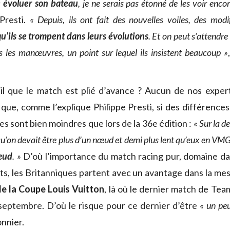
e évoluer son bateau
, je ne serais pas étonné de les voir enco
Presti.
« Depuis, ils ont fait des nouvelles voiles, des modi
 qu’ils se trompent dans leurs évolutions
. Et on peut s’attendre 
ns les manœuvres, un point sur lequel ils insistent beaucoup »
t-il que le match est plié d’avance ? Aucun de nos exper
 que, comme l’explique Philippe Presti, si des différences
les sont bien moindres que lors de la 36e édition :
« Sur la d
 qu’on devait être plus d’un nœud et demi plus lent qu’eux en VMG 
œud
. »
D’où l’importance du match racing pur, domaine da
ts, les Britanniques partent avec un avantage dans la me
de la Coupe Louis Vuitton
, là où le dernier match de T
eptembre. D’où le risque pour ce dernier d’être
« un peu
nnier.