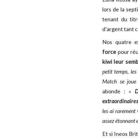
lors de la sep
tenant du titr
d’argent tant 
Nos quatre e
force
pour réus
kiwi leur sem
petit temps, les
Match se joue 
abonde :
«
D
extraordinaire
les ai rarement 
assez étonnant e
Et si Ineos Br