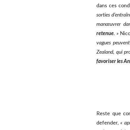
dans ces condi
sorties d’entraî
manœuvrer dans
retenue
. »
Nico
vagues peuvent 
Zealand, qui pr
favoriser les An
Reste que con
defender,
« ap