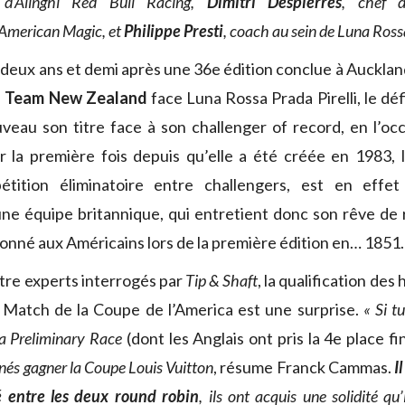
r d’Alinghi Red Bull Racing,
Dimitri Despierres
, chef 
American Magic, et
Philippe Presti
, coach au sein de Luna Rossa
deux ans et demi après une 36e édition conclue à Auckland
s Team New Zealand
face Luna Rossa Prada Pirelli, le dé
veau son titre face à son challenger of record, en l’o
r la première fois depuis qu’elle a été créée en 1983,
étition éliminatoire entre challengers, est en eff
’une équipe britannique, qui entretient donc son rêve de
nné aux Américains lors de la première édition en… 1851.
atre experts interrogés par
Tip & Shaft
, la qualification de
e Match de la Coupe de l’America est une surprise.
« Si t
la Preliminary Race
(dont les Anglais ont pris la 4e place fi
nés gagner la Coupe Louis Vuitton
, résume Franck Cammas.
I
 entre les deux round robin
, ils ont acquis une solidité qu’