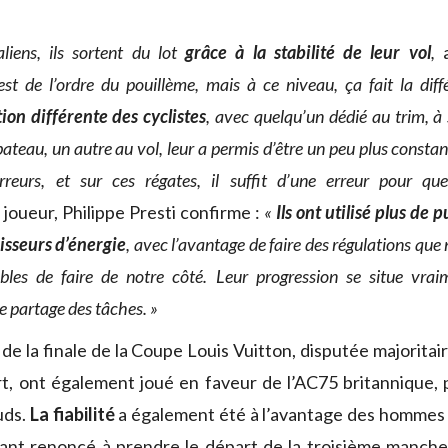
aliens, ils sortent du lot
grâce à la stabilité de leur vol
,
a
est de l’ordre du pouillème, mais à ce niveau, ça fait la diff
ation différente des cyclistes
, avec quelqu’un dédié au trim, à 
bateau, un autre au vol, leur a permis d’être un peu plus constan
rreurs, et sur ces régates, il suffit d’une erreur pour q
joueur, Philippe Presti confirme :
«
Ils ont utilisé plus de 
isseurs d’énergie
, avec l’avantage de faire des régulations que 
les de faire de notre côté. Leur progression se situe vrai
le partage des tâches. »
 de la finale de la Coupe Louis Vuitton, disputée majorita
rt, ont également joué en faveur de l’AC75 britannique, pl
uds.
La fiabilité
a également été à l’avantage des hommes 
ant renoncé à prendre le départ de la troisième manch