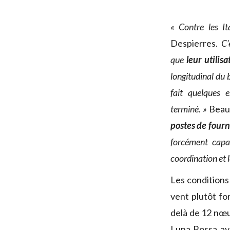
« Contre les It
Despierres.
C’
que
leur utilis
longitudinal du 
fait quelques e
terminé. »
Beau 
postes de fourn
forcément capab
coordination et 
Les conditions
vent plutôt fo
delà de 12 nœ
Luna Rossa ay