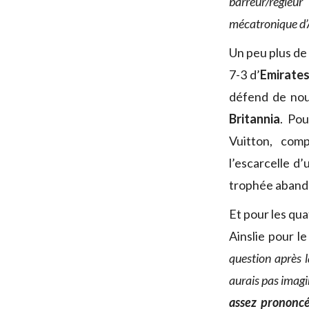
barreur/régleu
mécatronique d’
Un peu plus de 
7-3 d’
Emirate
défend de nou
Britannia
. Pou
Vuitton, comp
l’escarcelle d
trophée abando
Et pour les qu
Ainslie pour l
question après 
aurais pas imagi
assez prononcé