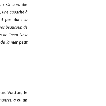
 :
« On a vu des
e, une capacité à
ont pas dans la
avec beaucoup de
oils de Team New
t de la mer peut
is Vuitton, le
rmances,
a eu un