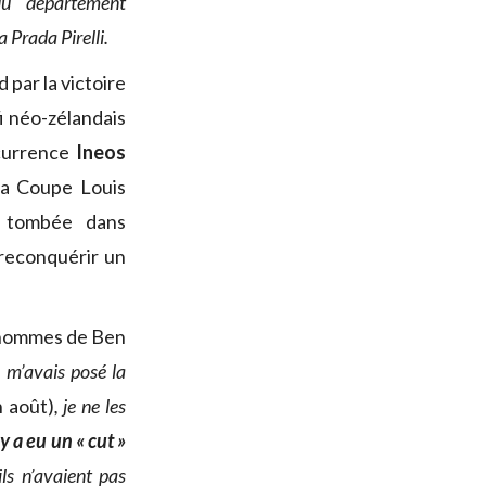
du département
 Prada Pirelli.
 par la victoire
fi néo-zélandais
ccurrence
Ineos
 la Coupe Louis
et tombée dans
 reconquérir un
s hommes de Ben
u m’avais posé la
n août)
, je ne les
l y a eu un « cut »
ils n’avaient pas