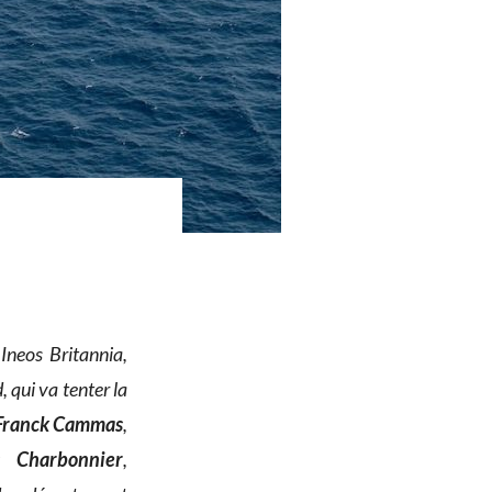
neos Britannia,
 qui va tenter la
Franck Cammas
,
s Charbonnier
,