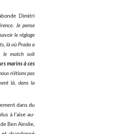
bonde Dimitri
érence. Je pense
savoir le réglage
ts, là où Prada a
ue le match soit
purs marins à ces
nous n’étions pas
ment là, dans la
irement dans du
us à l’aise au-
de Ben Ainslie,
e et abandonné