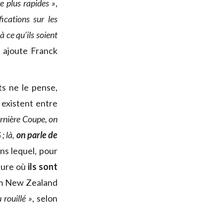
re plus rapides »
,
fications sur les
à ce qu’ils soient
, ajoute Franck
ts ne le pense,
 existent entre
ernière Coupe, on
; là,
on parle de
ns lequel, pour
sure où
ils sont
eam New Zealand
 rouillé »
, selon