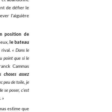
nt de défier le
ever l’aiguière
n position de
 eux,
le bateau
 rival.
« Dans le
au point que si le
ranck Cammas
s choses assez
c peu de toile, je
e se poser, c’est
. »
mmas estime que