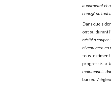
auparavant et on
changé du tout 
Dans quels dom
ont su durant 
hésité à couper 
niveau aéro en v
tous estimen
progressé.
« I
maintenant, dan
barreur/régleur