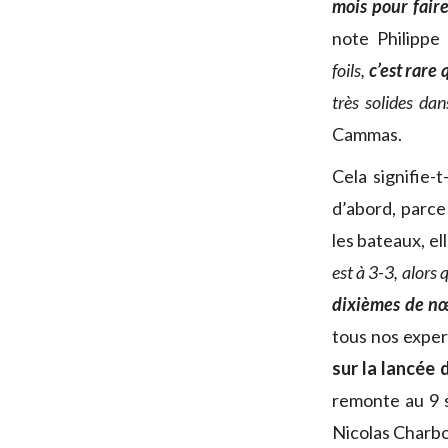
mois pour fair
note Philippe 
foils,
c’est rare
très solides da
Cammas.
Cela signifie-
d’abord, parce
les bateaux, el
est à 3-3, alors
dixièmes de n
tous nos exper
sur la lancée 
remonte au 9 s
Nicolas Charbo