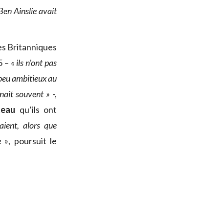
Ben Ainslie avait
es Britanniques
5 –
« ils n’ont pas
 peu ambitieux au
înait souvent »
-,
teau
qu’ils ont
aient, alors que
e »
, poursuit le