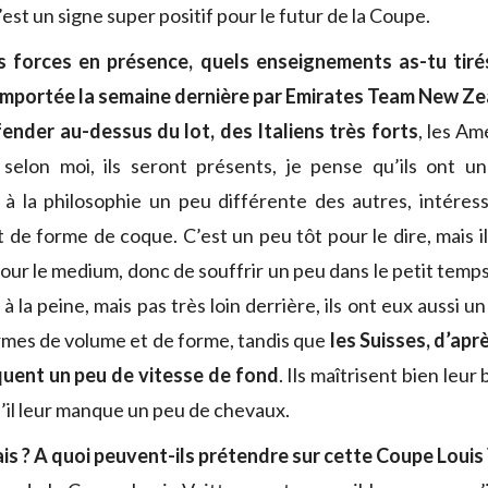
est un signe super positif pour le futur de la Coupe.
 forces en présence, quels enseignements as-tu tiré
remportée la semaine dernière par Emirates Team New Ze
ender au-dessus du lot, des Italiens très forts
, les Am
 selon moi, ils seront présents, je pense qu’ils ont u
 à la philosophie un peu différente des autres, intéres
 de forme de coque. C’est un peu tôt pour le dire, mais i
 pour le medium, donc de souffrir un peu dans le petit temps.
à la peine, mais pas très loin derrière, ils ont eux aussi 
mes de volume et de forme, tandis que
les Suisses, d’aprè
quent un peu de vitesse de fond
. Ils maîtrisent bien leur 
u’il leur manque un peu de chevaux.
ais ? A quoi peuvent-ils prétendre sur cette Coupe Louis