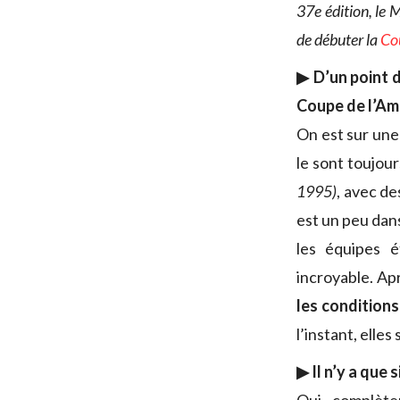
37e édition, le 
de débuter la
Co
▶ D’un point 
Coupe de l’Am
On est sur une 
le sont toujou
1995)
, avec de
est un peu dans
les équipes 
incroyable. Ap
les condition
l’instant, elle
▶ Il n’y a que 