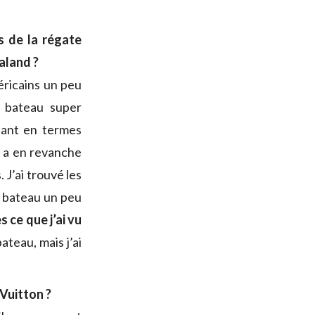
s de la régate
aland ?
éricains un peu
n bateau super
sant en termes
l a en revanche
 J’ai trouvé les
un bateau un peu
s ce que j’ai vu
bateau, mais j’ai
 Vuitton ?