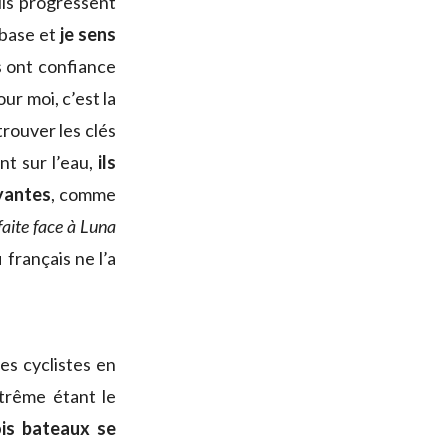
ils progressent
a base et
je sens
ls ont confiance
ur moi, c’est la
trouver les clés
nt sur l’eau,
ils
ayantes
, comme
éfaite face à Luna
 français ne l’a
es cyclistes en
xtrême étant le
is bateaux se