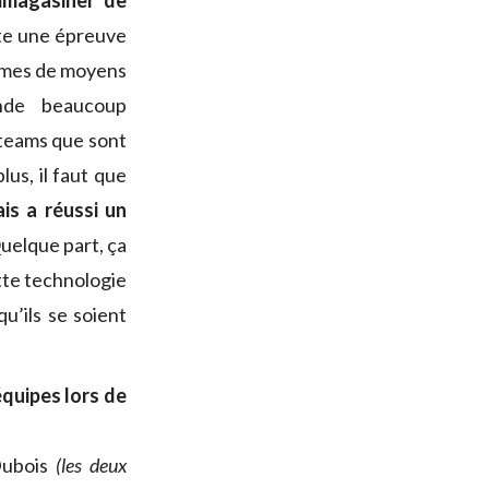
mmagasiner de
ste une épreuve
ermes de moyens
nde beaucoup
 teams que sont
us, il faut que
ais a réussi un
Quelque part, ça
ette technologie
u’ils se soient
équipes lors de
Dubois
(les deux