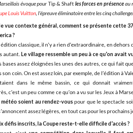
Marseillais évoque pour
Tip & Shaft
les forces en présence
au 
upe Louis Vuitton
, l’épreuve éliminatoire entre les cinq challenge
de vue contexte général, comment se présente cette 37e
erica ?
édition classique, il n’y a rien d’extraordinaire, en dehors
rs autant.
Le village ressemble un peu à ce qu’on avait v
s bases assez éloignées les unes des autres, ce qui fait q
 son coin. On est assez loin, par exemple, de l’édition à Va
étaient dans le même bassin, ce qui donnait vraimen
rès, c’est un peu comme ce qu’on a vu sur les Jeux à Marse
s météo soient au rendez-vous
pour que le spectacle soi
s s’annoncent assez légères, en tout cas pour les prochains j
six défis inscrits, la Coupe reste-t-elle difficile d’accès ?