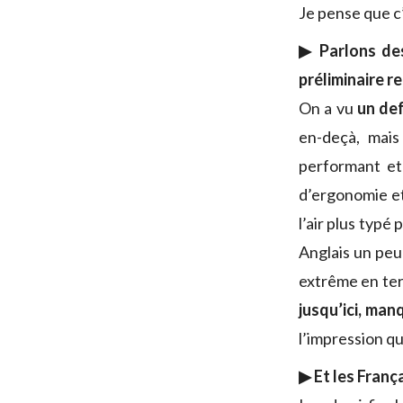
Je pense que c’
▶ Parlons des
préliminaire 
On a vu
un def
en-deçà, mais
performant et
d’ergonomie et
l’air plus typé
Anglais un peu 
extrême en ter
jusqu’ici, man
l’impression q
▶ Et les Franç