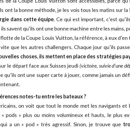
es de la Coupe Louis Vuitton sont accessibles, parce qu’
 ils ont la bonne méthode, je les vois tous les matins sur l
rgie dans cette équipe
. Ce qui est important, c’est qu’i
 ils savent qu’ils ont une bonne machine entre les mains, po
 flotte de la Coupe Louis Vuitton, la référence, à eux d’en 
 vite que les autres challengers. Chaque jour qu’ils passe
ouvelles choses, ils mettent en place des stratégies p
 sur le départ face aux Suisses jeudi
(victoire, suivie d’une d
se qu’ils ont une super carte à jouer, comme jamais un défi
intenant.
érences notes-tu entre les bateaux ?
ricains, on voit que tout le monde met les navigants et l
 « pods » plus ou moins volumineux et hauts, le plus e
qui a un « pod » très agressif. Sinon, je trouve que
tro