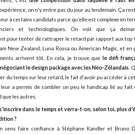
ment, c’est
une compétition dans laquelle il faut e
l’expérience, on n’y entre pas du jour au lendemain. Ça re
 peur à certains candidats parce qu’elle est complexe en t
nanciers et technologiques. On voit que ça dema
nt pour tenter de rattraper le retard par rapport aux top
am New Zealand, Luna Rossa ou American Magic, et en pl
ments arrivent tôt. En cela, je trouve que
le défi franç
 négociant le design package avec les Néo-Zélandais
. 
ner du temps sur leur retard, le fait d’avoir pu accéder à c
 leur a permis de combler un peu le handicap lié au fait q
d que les autres.
s’inscrire dans le temps et verra-t-on, selon toi, plus d’
dition ?
 sens faire confiance à Stéphane Kandler et Bruno 