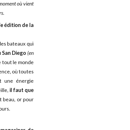
moment où vient
rs.
 édition de la
 des bateaux qui
u San Diego
(en
ue tout le monde
lence, où toutes
t une énergie
ille,
il faut que
t beau, or pour
ours.