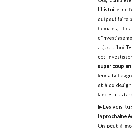
Oui, complète
l’histoire
, de 
qui peut faire
humains, fi
d’investisseme
aujourd’hui Te
ces investisse
super coup en
leur a fait gag
et à ce design
lancés plus tar
▶ Les vois-tu 
la prochaine é
On peut à mon