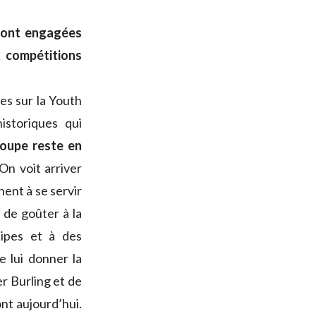
 sont engagées
 compétitions
pes sur la Youth
storiques qui
Coupe reste en
 On voit arriver
nent à se servir
 de goûter à la
ipes et à des
e lui donner la
r Burling et de
sont aujourd’hui.