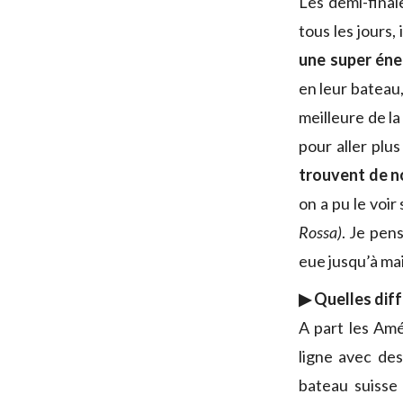
Les demi-final
tous les jours,
une super éne
en leur bateau,
meilleure de la
pour aller plus
trouvent de n
on a pu le voir
Rossa)
. Je pen
eue jusqu’à ma
▶ Quelles diff
A part les Amé
ligne avec des
bateau suisse 