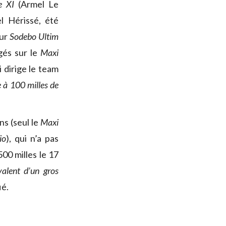
re XI
(Armel Le
l Hérissé, été
sur
Sodebo Ultim
gés sur le
Maxi
 dirige le team
e à 100 milles de
ns (seul le
Maxi
io
), qui n’a pas
500 milles le 17
ivalent d’un gros
ié.