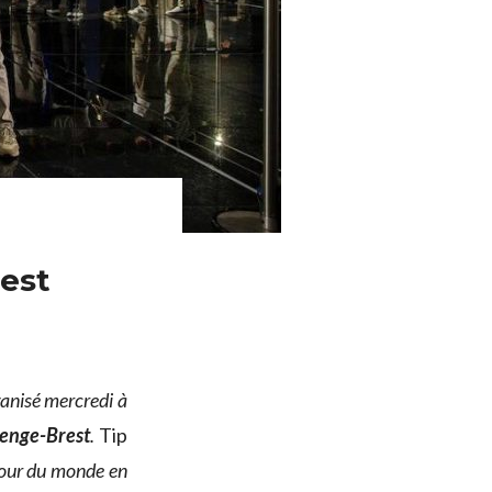
rest
ganisé mercredi à
lenge-Brest
.
Tip
utour du monde en