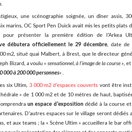
m.
tigieux, une scénographie soignée, un dîner assis, 300
ix marins, OC Sport Pen Duick avait mis les petits plats d
, pour présenter la première édition de l’Arkea Ul
uve débutera officiellement le 29 décembre
, date de 
000 m2, situé quai Malbert, à Brest, que le directeur gén
eph Bizard, a voulu
« sensationnel, à l’image de la course »
, e
0 000 à 200 000 personnes
«
.
s six Ultim,
3 000 m2 d’espaces couverts
vont être inst
thédrale » de 1 000 m2 et de 10 mètres de haut, baptisée 
 comprendra
un espace d’exposition
dédié à la course et
artenaires. D’autres espaces sur le village seront dédiés
s, et aux teams ; la « Scène Ultim » accueillera le bar offi