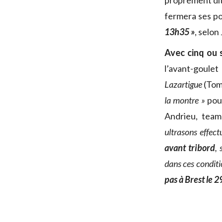
proprement dite
fermera ses po
13h35 »
, selon
Avec cinq ou 
l’avant-goule
Lazartigue
(Tom
la montre »
pou
Andrieu, tea
ultrasons effec
avant tribord
,
dans ces conditi
pas à Brest le 