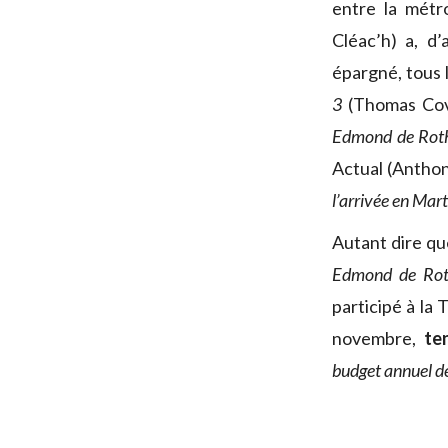
entre la métr
Cléac’h) a, d
épargné, tous l
3
(Thomas Covi
Edmond de Roth
Actual (Anthon
l’arrivée en Mart
Autant dire qu
Edmond de Rot
participé à la 
novembre,
te
budget annuel d