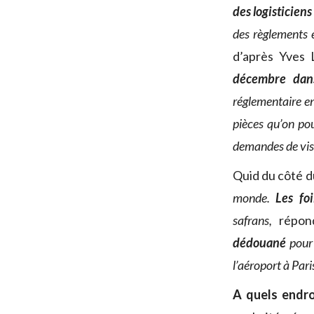
des logisticiens
des règlements 
d’après Yves 
décembre dan
réglementaire e
pièces qu’on pou
demandes de visa
Quid du côté d
monde.
Les foi
safrans,
répond
dédouané
pour 
l’aéroport à Pari
A quels endro