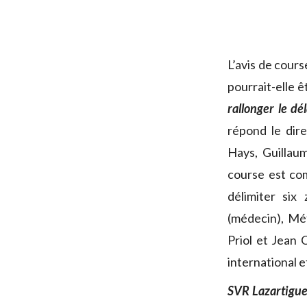
L’avis de cour
pourrait-elle 
rallonger le dél
répond le dir
Hays, Guillau
course est co
délimiter six
(médecin), Mé
Priol et Jean
international e
SVR Lazartigu