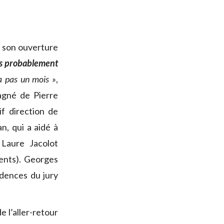
, son ouverture
ès probablement
ra pas un mois »
,
agné de Pierre
f direction de
, qui a aidé à
 Laure Jacolot
ents). Georges
dences du jury
e l’aller-retour