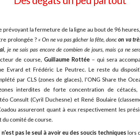
Des dégâts un peu partout
se prévoyant la fermeture de la ligne au bout de 96 heures
être prolongée ?
« On ne va pas gâcher la fête, donc
on va tr
ai
, je ne sais pas encore de combien de jours, mais ça ne se
ecteur de course,
Guillaume Rottée
– qui sera accomp
me Evrard et Frédéric Le Peutrec. Le reste du dispositi
mplété par CLS (zones de glaces), l’ONG Share the Ocean
 zones interdites de forte concentration de cétacés,
téo Consult (Cyril Duchesne) et René Boulaire (classem
 Coadou assureront quant à eux respectivement les prési
t du comité de course.
e
n’est pas le seul à avoir eu des soucis techniques
lors d