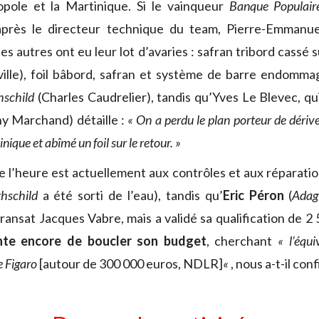
opole et la Martinique. Si le vainqueur
Banque Populai
’après le directeur technique du team, Pierre-Emmanue
es autres ont eu leur lot d’avaries : safran tribord cassé 
lle), foil bâbord, safran et système de barre endomma
schild
(Charles Caudrelier), tandis qu’Yves Le Blevec, qui
y Marchand) détaille :
« On a perdu le plan porteur de dériv
inique et abîmé un foil sur le retour. »
e l’heure est actuellement aux contrôles et aux réparatio
hschild
a été sorti de l’eau), tandis qu’
Eric Péron
(
Adag
Transat Jacques Vabre, mais a validé sa qualification de 2 
nte encore de boucler son budget
, cherchant
« l’équ
e Figaro
[autour de 300 000 euros, NDLR]
«
, nous a-t-il conf