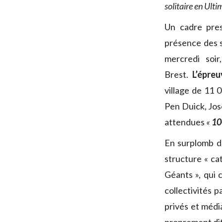
solitaire en Ulti
Un cadre pres
présence des s
mercredi soir
Brest.
L’épre
village de 11 
Pen Duick, Jos
attendues
«
10
En surplomb de
structure « ca
Géants », qui
collectivités p
privés et média