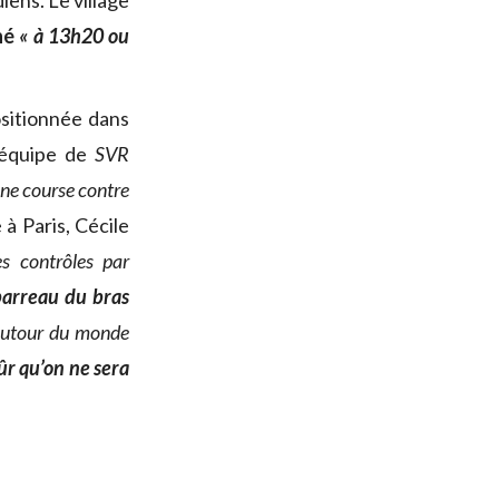
iens. Le village
né
« à 13h20 ou
positionnée dans
l’équipe de
SVR
une course contre
 à Paris, Cécile
es
contrôles par
barreau du bras
 autour du monde
sûr qu’on ne sera