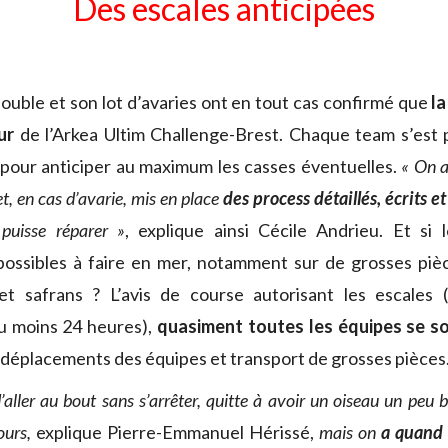
Des escales anticipées
double et son lot d’avaries ont en tout cas confirmé que
la
ur
de l’Arkea Ultim Challenge-Brest. Chaque team s’est 
 pour anticiper au maximum les casses éventuelles.
« On a
et, en cas d’avarie, mis en place
des process détaillés, écrits 
puisse réparer »
, explique ainsi Cécile Andrieu.
Et si 
mpossibles à faire en mer, notamment sur de grosses piè
s et safrans ? L’avis de course autorisant les escales 
au moins 24 heures),
quasiment toutes les équipes se s
déplacements des équipes et transport de grosses pièces
 d’aller au bout sans s’arrêter, quitte à avoir un oiseau un peu b
ours,
explique Pierre-Emmanuel Hérissé,
mais on
a quand 