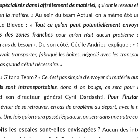
 spécialisés dans l’affrètement de matériel
, qui ont le réseau 
en la matière. »
Au sein du team Actual, on a même été un
Le Blevec :
«
Tout ce qu’on peut potentiellement envoy
s des zones franches
pour qu’on n’ait aucun problème a
n cas de besoin »
. De son côté, Cécile Andrieu explique :
« 
vait transporter, fabriqué les boîtes, négocié avec les transpor
s quand c’était nécessaire. »
u Gitana Team ?
« Ce n’est pas simple d’envoyer du matériel au
ls sont intransportables
, donc si on bouge, ce sera pour l
 son directeur général Cyril Dardashti.
Pour l’insta
éviter de se retrouver, en cas de problème au départ, avec le 
s. Une fois qu’on aura passé l’équateur, on sera dans une autre co
its les escales sont-elles envisagées ?
Aucun des inte