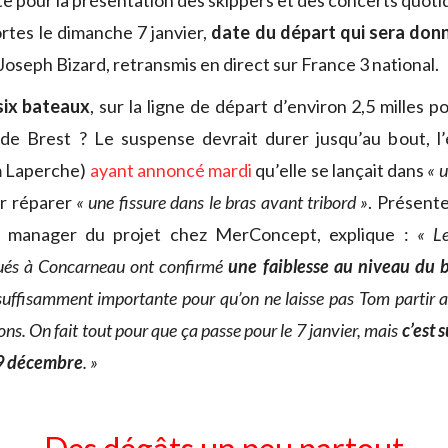
 pour la présentation des skippers et des concerts quotid
rtes le dimanche 7 janvier,
date du départ qui sera don
 Joseph Bizard, retransmis en direct sur France 3 national.
six bateaux
, sur la ligne de départ d’environ 2,5 milles 
t de Brest ? Le suspense devrait durer jusqu’au bout, 
 Laperche)
ayant annoncé mardi
qu’elle se lançait dans
« 
r réparer
« une fissure dans le bras avant tribord »
. Présente
m manager du projet chez MerConcept, explique :
« L
tués à Concarneau ont confirmé
une faiblesse au niveau du 
 suffisamment importante pour qu’on ne laisse pas Tom partir
ons. On fait tout pour que ça passe pour le 7 janvier, mais
c’est 
29 décembre
. »