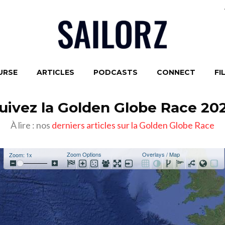
URSE
ARTICLES
PODCASTS
CONNECT
FI
uivez la Golden Globe Race 20
À lire : nos
derniers articles sur la Golden Globe Race