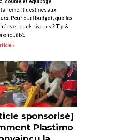
o, double et équipage,
itairement destinés aux
urs. Pour quel budget, quelles
ées et quels risques ? Tip &
 a enquêté.
rticle »
ticle sponsorisé]
mment Plastimo
onvaincu la