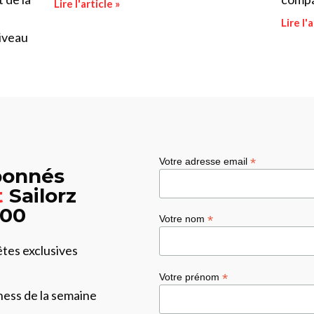
Lire l'article »
Lire l'a
iveau
*
Votre adresse email
abonnés
t
Sailorz
:00
*
Votre nom
êtes exclusives
*
Votre prénom
ness de la semaine