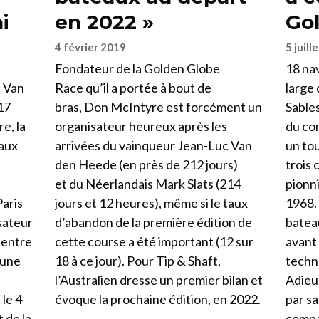
i
en 2022 »
Go
4 février 2019
5 juill
Fondateur de la Golden Globe
18 nav
c Van
Race qu’il a portée à bout de
large
17
bras, Don McIntyre est forcément un
Sables
re, la
organisateur heureux après les
du co
aux
arrivées du vainqueur Jean-Luc Van
un tou
den Heede (en près de 212 jours)
trois 
et du Néerlandais Mark Slats (214
pionni
Paris
jours et 12 heures), même si le taux
1968.
isateur
d’abandon de la première édition de
batea
 entre
cette course a été important (12 sur
avant
’une
18 à ce jour). Pour Tip & Shaft,
techno
l’Australien dresse un premier bilan et
Adieu
le 4
évoque la prochaine édition, en 2022.
par sa
 de la
compas