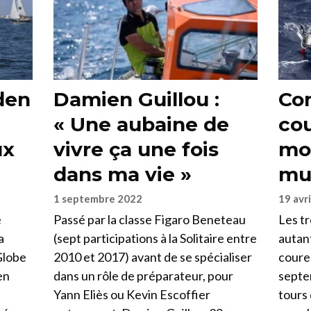
den
Damien Guillou :
Co
« Une aubaine de
cou
ux
vivre ça une fois
mo
dans ma vie »
mul
1 septembre 2022
19 avr
e
Passé par la classe Figaro Beneteau
Les tr
a
(sept participations à la Solitaire entre
autant
Globe
2010 et 2017) avant de se spécialiser
coureu
en
dans un rôle de préparateur, pour
septe
Yann Eliès ou Kevin Escoffier
tours