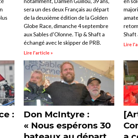
té
notamment, Damien Guillou, 39 ans,
en sol
en
sera un des deux Français au départ
major
plus
de la deuxième édition de la Golden
amate
Globe Race, dimanche 4 septembre
retomb
aux Sables d’Olonne. Tip & Shaft a
Shaft
échangé avec le skipper de PRB.
Lire l'a
Lire l'article »
e :
Don McIntyre :
[Ar
« Nous espérons 30
Co
bateaux au départ
a c