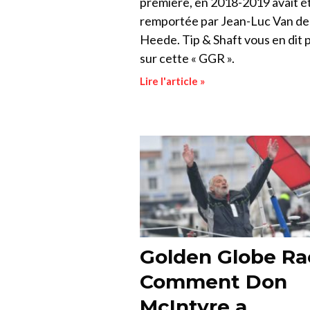
première, en 2018-2019 avait é
remportée par Jean-Luc Van d
Heede. Tip & Shaft vous en dit 
sur cette « GGR ».
Lire l'article »
Golden Globe Rac
Comment Don
McIntyre a