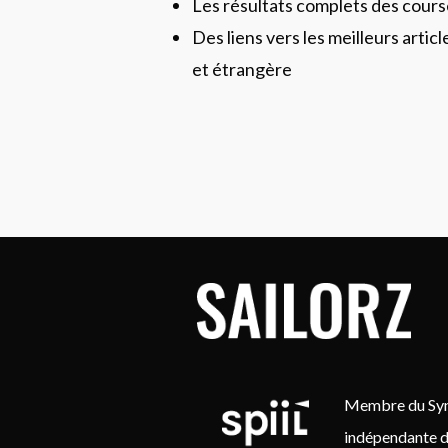
Les résultats complets des cours
Des liens vers les meilleurs artic
et étrangère
Membre du Synd
indépendante d