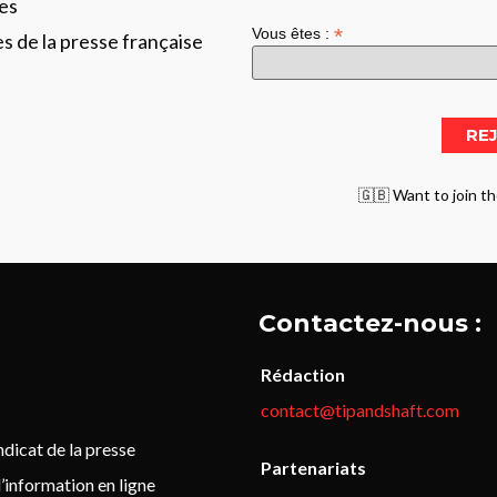
es
*
Vous êtes :
les de la presse française
🇬🇧 Want to join th
Contactez-nous :
Rédaction
contact@tipandshaft.com
icat de la presse
Partenariats
’information en ligne