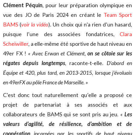
Clément Péquin
, pour leur préparation olympique en
vue des JO de Paris 2024
en créant le
Team Sport
BAMS
(
voir la vidéo
). Un choix qui n’a rien d’un hasard,
puisque l’une des associées fondatrices,
Clara
Scheiwiller
, a elle-même été sportive de haut niveau en
49er FX !
« Avec Erwan et Clément,
on se côtoie sur les
régates depuis longtemps
,
raconte-t-elle.
D’abord en
Équipe et
420, plus tard, en 2013-2015, lorsque j’évoluais
en 49erFX au pôle France de Marseille. »
C’est donc tout naturellement qu’elle a proposé ce
projet de partenariat à ses associés et aux
collaborateurs de BAMS qui se sont pris au jeu.
«
Les
valeurs d’agilité, de résilience, d’ambition et de
coopération
incarnées par les sportifs de haut niveau