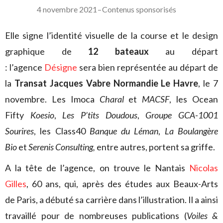
4 novembre 2021
–
Contenus sponsorisés
Elle signe l’identité visuelle de la course et le design
graphique de
12 bateaux
au départ
: l’agence
Désigne
sera bien représentée au départ de
la
Transat Jacques Vabre Normandie Le Havre
, le 7
novembre. Les Imoca
Charal
et
MACSF
, les Ocean
Fifty
K
oesio
,
Les P’tits Doudous
,
Groupe GCA-1001
Sourires
, les Class40
Banque du Léman
,
La Boulangère
Bio
et
Serenis Consulting,
entre autres, portent sa griffe.
A la tête de l’agence, on trouve le Nantais
Nicolas
Gilles
, 60 ans, qui, après des études aux Beaux-Arts
de Paris, a débuté sa carrière dans l’illustration. Il a ainsi
travaillé pour de nombreuses publications (
Voiles &