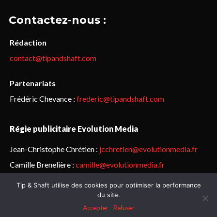
Contactez-nous :
Rédaction
contact@tipandshaft.com
Partenariats
Frédéric Chevance :
frederic@tipandshaft.com
Régie publicitaire Evolution Media
Jean-Christophe Chrétien :
jcchretien@evolutionmedia.fr
Camille Brenelière :
camille@evolutionmedia.fr
Tip & Shaft utilise des cookies pour optimiser la performance
© Sailorz 2015-2025. Tous droits réservés.
Mentions légales &
du site.
politique de confidentialité
Accepter
Refuser