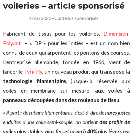
voileries – article sponsorisé
4 mai 2023
–
Contenus sponsorisés
Fabricant de tissus pour les voileries,
Dimension-
Polyant
– « DP » pour les initiés – est un nom bien
connu de ceux qui arpentent les pontons des courses.
L’entreprise allemande, fondée en 1966, vient de
lancer le
Tyra Ply
, un nouveau produit qui
transpose la
technologie filamentaire
, jusque-là réservée aux
voiles en membrane sur mesure,
aux voiles à
panneaux découpées dans des rouleaux de tissu
.
« À partir de rubans filamentaires, c’est-à-dire de fibres justes
enduites d’une colle semi-souple, on obtient
des profils de
voiles plus stables, plus fins et jusqu’à 40% plus légers
par